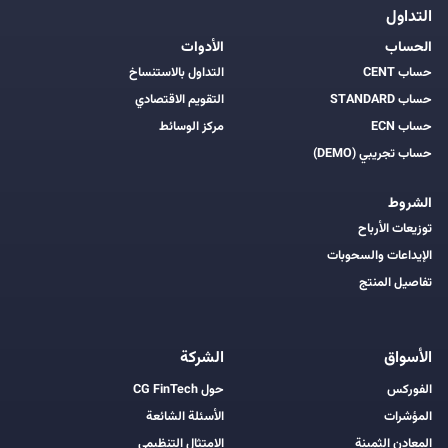
التداول
الحساب
الأدوات
حساب CENT
التداول بالاستنساخ
حساب STANDARD
التقويم الاقتصادي
حساب ECN
مركز الوسائط
حساب تجريبي (DEMO)
الشروط
توزيعات الأرباح
الإيداعات والسحوبات
تفاصيل المنتج
الأسواق
الشركة
الفوركس
حول CG FinTech
المؤشرات
الأسئلة الشائعة
المعادن الثمينة
الامتثال التنظيمي