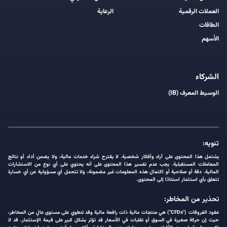
العملات الرقمية
الرعاية
الطاقات
الأسهم
الشركاء
الوسيط المعرف (IB)
تنويه:
يشتمل هذا المحتوى على آراء وأفكار شخصية. لا يقترح شراء خدمات مالية، ولا يضمن أداء أو نتائج
المعاملات المستقبلية. يجب عدم تفسير هذا المحتوى على أنه يحتوي على أي نوع من الاستشارات
المالية. دقة أو صلاحية أو اكتمال هذه المعلومات غير مضمونة، ولا تتحمل أي مسؤولية عن أي خسارة
تتعلق بأي استثمار استنادًا إلى المحتوى.
تحذير من المخاطر:
عقود الفروقات ("CFDs") هي منتجات مالية ذات رافعة مالية وقد تنطوي على مستوى عالٍ من المخاطر،
حيث إن حركة صغيرة في السوق أو تقلبات في الأسعار قد تؤثر بشكل كبير على قيمة الإستثمار. قد لا