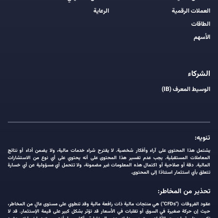
العملات الرقمية
الرعاية
الطاقات
الأسهم
الشركاء
الوسيط المعرف (IB)
تنويه:
يشتمل هذا المحتوى على آراء وأفكار شخصية. لا يقترح شراء خدمات مالية، ولا يضمن أداء أو نتائج
المعاملات المستقبلية. يجب عدم تفسير هذا المحتوى على أنه يحتوي على أي نوع من الاستشارات
المالية. دقة أو صلاحية أو اكتمال هذه المعلومات غير مضمونة، ولا تتحمل أي مسؤولية عن أي خسارة
تتعلق بأي استثمار استنادًا إلى المحتوى.
تحذير من المخاطر:
عقود الفروقات ("CFDs") هي منتجات مالية ذات رافعة مالية وقد تنطوي على مستوى عالٍ من المخاطر،
حيث إن حركة صغيرة في السوق أو تقلبات في الأسعار قد تؤثر بشكل كبير على قيمة الإستثمار. قد لا