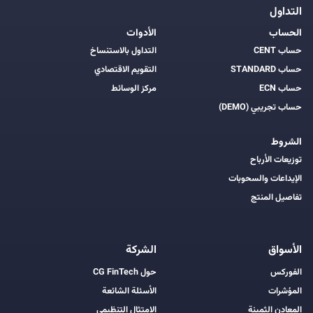
التداول
الحساب
الأدوات
حساب CENT
التداول بالاستنساخ
حساب STANDARD
التقويم الاقتصادي
حساب ECN
مركز الوسائط
حساب تجريبي (DEMO)
الشروط
توزيعات الأرباح
الإيداعات والسحوبات
تفاصيل المنتج
الأسواق
الشركة
الفوركس
حول CG FinTech
المؤشرات
الأسئلة الشائعة
المعادن الثمينة
الامتثال التنظيمي