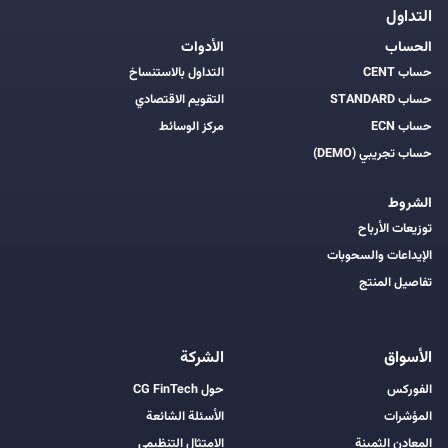
التداول
الحساب
الأدوات
حساب CENT
التداول بالاستنساخ
حساب STANDARD
التقويم الاقتصادي
حساب ECN
مركز الوسائط
حساب تجريبي (DEMO)
الشروط
توزيعات الأرباح
الإيداعات والسحوبات
تفاصيل المنتج
الأسواق
الشركة
الفوركس
حول CG FinTech
المؤشرات
الأسئلة الشائعة
المعادن الثمينة
الامتثال التنظيمي