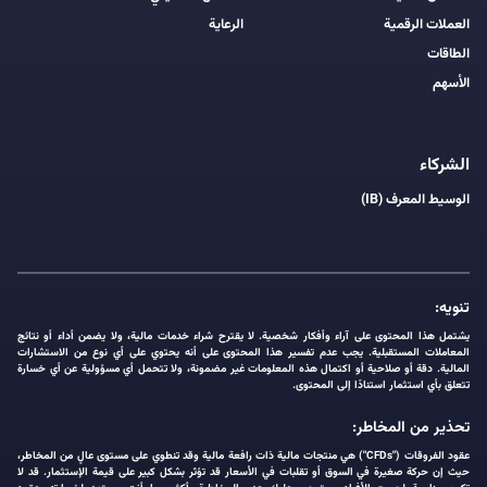
العملات الرقمية
الرعاية
الطاقات
الأسهم
الشركاء
الوسيط المعرف (IB)
تنويه:
يشتمل هذا المحتوى على آراء وأفكار شخصية. لا يقترح شراء خدمات مالية، ولا يضمن أداء أو نتائج
المعاملات المستقبلية. يجب عدم تفسير هذا المحتوى على أنه يحتوي على أي نوع من الاستشارات
المالية. دقة أو صلاحية أو اكتمال هذه المعلومات غير مضمونة، ولا تتحمل أي مسؤولية عن أي خسارة
تتعلق بأي استثمار استنادًا إلى المحتوى.
تحذير من المخاطر:
عقود الفروقات ("CFDs") هي منتجات مالية ذات رافعة مالية وقد تنطوي على مستوى عالٍ من المخاطر،
حيث إن حركة صغيرة في السوق أو تقلبات في الأسعار قد تؤثر بشكل كبير على قيمة الإستثمار. قد لا