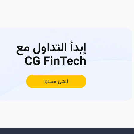
إبدأ التداول مع
CG FinTech
أنشئ حسابًا