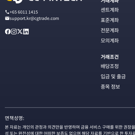
거래계좌
센트계좌
+65 6011 1415
support.kr@cgtrade.com
표준계좌
전문계좌
모의계좌
거래조건
배당조정
입금 및 출금
종목 정보
면책성명:
본 자료는 개인의 관정과 의견만을 반영하며 금융 서비스 구매를 위한 권장을
성 또는 완전성에 대한 어떠한 보증도 없으며 해당 자료를 기반으로 한 투자