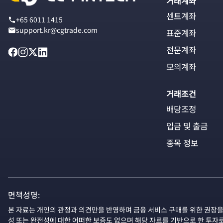
거래계좌
센트계좌
+65 6011 1415
support.kr@cgtrade.com
표준계좌
전문계좌
모의계좌
거래조건
배당조정
입금 및 출금
종목 정보
면책성명:
본 자료는 개인의 관정과 의견만을 반영하며 금융 서비스 구매를 위한 권장을
성 또는 완전성에 대한 어떠한 보증도 없으며 해당 자료를 기반으로 한 투자