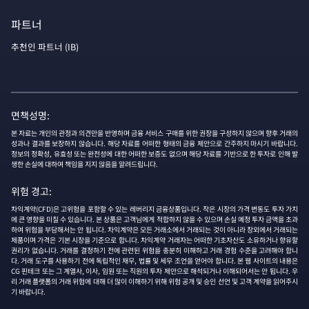
파트너
추천인 파트너 (IB)
면책성명:
본 자료는 개인의 관정과 의견만을 반영하며 금융 서비스 구매를 위한 권장을 구성하지 않으며 향후 거래의
성과나 결과를 보장하지 않습니다. 해당 자료를 어떠한 형태의 금융 제안으로 간주하지 마시기 바랍니다.
정보의 정확성, 유효성 또는 완전성에 대한 어떠한 보증도 없으며 해당 자료를 기반으로 한 투자로 인해 발
생한 손실에 대하여 책임을 지지 않음을 알려드립니다.
위험 경고:
차익계약(CFD)은 고위험을 포함할 수 있는 레버리지 금융상품입니다. 작은 시장의 가격 변동도 투자 가치
에 큰 영향을 미칠 수 있습니다. 본 상품은 고객님에게 적합하지 않을 수 있으며 손실 예정 투자 금액을 초과
하여 위험을 부담해서는 안 됩니다. 차익계약은 모든 거래소에서 거래되는 것이 아니라 장외에서 거래되는
제품이며 가격은 기본 시장을 기준으로 합니다. 차익계약 거래자는 어떠한 기초자산도 소유하거나 향유할
권리가 없습니다. 거래를 결정하기 전에 관련된 위험을 충분히 이해하고 거래 경험 수준을 고려해야 합니
다. 거래 도구를 사용하기 전에 독립적인 재무, 법률 및 세무 조언을 얻어야 합니다. 본 웹 사이트의 내용은
CG 핀테크 또는 그 계열사, 이사, 임원 또는 직원의 투자 제안으로 해석되거나 이해되어서는 안 됩니다. 우
리 거래 플랫폼의 거래 위험에 대해 더 많이 이해하기 위해 위험 공개 및 승인 선언 및 고객 계약을 읽어주시
기 바랍니다.