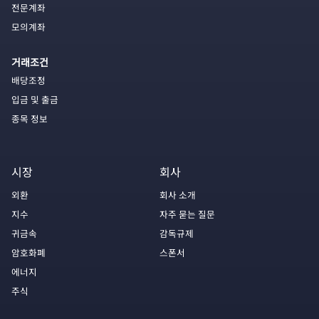
전문계좌
모의계좌
거래조건
배당조정
입금 및 출금
종목 정보
시장
회사
외환
회사 소개
지수
자주 묻는 질문
귀금속
감독규제
암호화폐
스폰서
에너지
주식