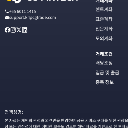
거래계좌
센트계좌
+65 6011 1415
support.kr@cgtrade.com
표준계좌
전문계좌
모의계좌
거래조건
배당조정
입금 및 출금
종목 정보
면책성명:
본 자료는 개인의 관정과 의견만을 반영하며 금융 서비스 구매를 위한 권장을
성 또는 완전성에 대한 어떠한 보증도 없으며 해당 자료를 기반으로 한 투자