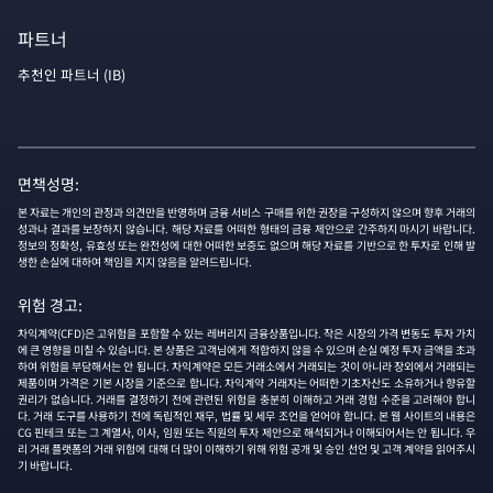
파트너
추천인 파트너 (IB)
면책성명:
본 자료는 개인의 관정과 의견만을 반영하며 금융 서비스 구매를 위한 권장을 구성하지 않으며 향후 거래의
성과나 결과를 보장하지 않습니다. 해당 자료를 어떠한 형태의 금융 제안으로 간주하지 마시기 바랍니다.
정보의 정확성, 유효성 또는 완전성에 대한 어떠한 보증도 없으며 해당 자료를 기반으로 한 투자로 인해 발
생한 손실에 대하여 책임을 지지 않음을 알려드립니다.
위험 경고:
차익계약(CFD)은 고위험을 포함할 수 있는 레버리지 금융상품입니다. 작은 시장의 가격 변동도 투자 가치
에 큰 영향을 미칠 수 있습니다. 본 상품은 고객님에게 적합하지 않을 수 있으며 손실 예정 투자 금액을 초과
하여 위험을 부담해서는 안 됩니다. 차익계약은 모든 거래소에서 거래되는 것이 아니라 장외에서 거래되는
제품이며 가격은 기본 시장을 기준으로 합니다. 차익계약 거래자는 어떠한 기초자산도 소유하거나 향유할
권리가 없습니다. 거래를 결정하기 전에 관련된 위험을 충분히 이해하고 거래 경험 수준을 고려해야 합니
다. 거래 도구를 사용하기 전에 독립적인 재무, 법률 및 세무 조언을 얻어야 합니다. 본 웹 사이트의 내용은
CG 핀테크 또는 그 계열사, 이사, 임원 또는 직원의 투자 제안으로 해석되거나 이해되어서는 안 됩니다. 우
리 거래 플랫폼의 거래 위험에 대해 더 많이 이해하기 위해 위험 공개 및 승인 선언 및 고객 계약을 읽어주시
기 바랍니다.