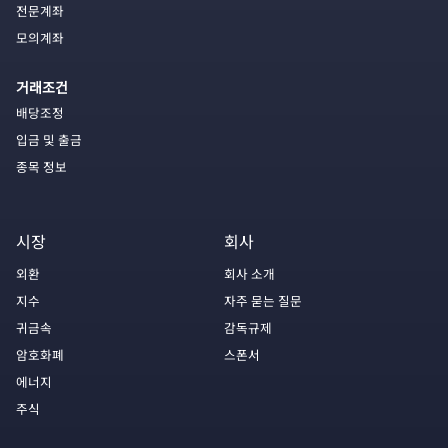
전문계좌
모의계좌
거래조건
배당조정
입금 및 출금
종목 정보
시장
회사
외환
회사 소개
지수
자주 묻는 질문
귀금속
감독규제
암호화폐
스폰서
에너지
주식