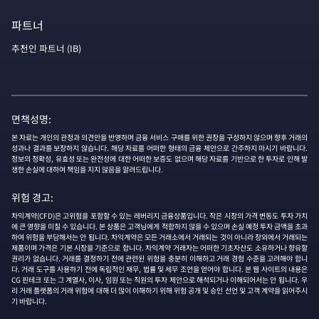
파트너
추천인 파트너 (IB)
면책성명:
본 자료는 개인의 관정과 의견만을 반영하며 금융 서비스 구매를 위한 권장을 구성하지 않으며 향후 거래의
성과나 결과를 보장하지 않습니다. 해당 자료를 어떠한 형태의 금융 제안으로 간주하지 마시기 바랍니다.
정보의 정확성, 유효성 또는 완전성에 대한 어떠한 보증도 없으며 해당 자료를 기반으로 한 투자로 인해 발
생한 손실에 대하여 책임을 지지 않음을 알려드립니다.
위험 경고:
차익계약(CFD)은 고위험을 포함할 수 있는 레버리지 금융상품입니다. 작은 시장의 가격 변동도 투자 가치
에 큰 영향을 미칠 수 있습니다. 본 상품은 고객님에게 적합하지 않을 수 있으며 손실 예정 투자 금액을 초과
하여 위험을 부담해서는 안 됩니다. 차익계약은 모든 거래소에서 거래되는 것이 아니라 장외에서 거래되는
제품이며 가격은 기본 시장을 기준으로 합니다. 차익계약 거래자는 어떠한 기초자산도 소유하거나 향유할
권리가 없습니다. 거래를 결정하기 전에 관련된 위험을 충분히 이해하고 거래 경험 수준을 고려해야 합니
다. 거래 도구를 사용하기 전에 독립적인 재무, 법률 및 세무 조언을 얻어야 합니다. 본 웹 사이트의 내용은
CG 핀테크 또는 그 계열사, 이사, 임원 또는 직원의 투자 제안으로 해석되거나 이해되어서는 안 됩니다. 우
리 거래 플랫폼의 거래 위험에 대해 더 많이 이해하기 위해 위험 공개 및 승인 선언 및 고객 계약을 읽어주시
기 바랍니다.