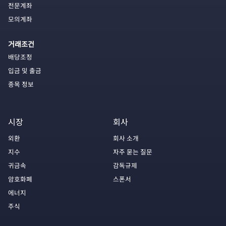
전문계좌
모의계좌
거래조건
배당조정
입금 및 출금
종목 정보
시장
회사
외환
회사 소개
지수
자주 묻는 질문
귀금속
감독규제
암호화폐
스폰서
에너지
주식