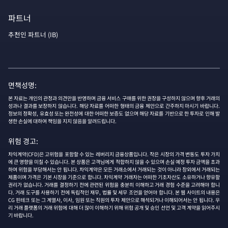
파트너
추천인 파트너 (IB)
면책성명:
본 자료는 개인의 관정과 의견만을 반영하며 금융 서비스 구매를 위한 권장을 구성하지 않으며 향후 거래의
성과나 결과를 보장하지 않습니다. 해당 자료를 어떠한 형태의 금융 제안으로 간주하지 마시기 바랍니다.
정보의 정확성, 유효성 또는 완전성에 대한 어떠한 보증도 없으며 해당 자료를 기반으로 한 투자로 인해 발
생한 손실에 대하여 책임을 지지 않음을 알려드립니다.
위험 경고:
차익계약(CFD)은 고위험을 포함할 수 있는 레버리지 금융상품입니다. 작은 시장의 가격 변동도 투자 가치
에 큰 영향을 미칠 수 있습니다. 본 상품은 고객님에게 적합하지 않을 수 있으며 손실 예정 투자 금액을 초과
하여 위험을 부담해서는 안 됩니다. 차익계약은 모든 거래소에서 거래되는 것이 아니라 장외에서 거래되는
제품이며 가격은 기본 시장을 기준으로 합니다. 차익계약 거래자는 어떠한 기초자산도 소유하거나 향유할
권리가 없습니다. 거래를 결정하기 전에 관련된 위험을 충분히 이해하고 거래 경험 수준을 고려해야 합니
다. 거래 도구를 사용하기 전에 독립적인 재무, 법률 및 세무 조언을 얻어야 합니다. 본 웹 사이트의 내용은
CG 핀테크 또는 그 계열사, 이사, 임원 또는 직원의 투자 제안으로 해석되거나 이해되어서는 안 됩니다. 우
리 거래 플랫폼의 거래 위험에 대해 더 많이 이해하기 위해 위험 공개 및 승인 선언 및 고객 계약을 읽어주시
기 바랍니다.