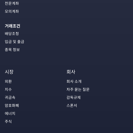
전문계좌
모의계좌
거래조건
배당조정
입금 및 출금
종목 정보
시장
회사
외환
회사 소개
지수
자주 묻는 질문
귀금속
감독규제
암호화폐
스폰서
에너지
주식