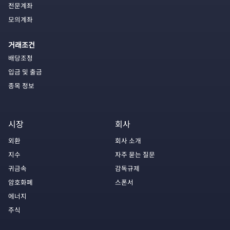
전문계좌
모의계좌
거래조건
배당조정
입금 및 출금
종목 정보
시장
회사
외환
회사 소개
지수
자주 묻는 질문
귀금속
감독규제
암호화폐
스폰서
에너지
주식