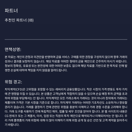
파트너
추천인 파트너 (IB)
면책성명:
본 자료는 개인의 관정과 의견만을 반영하며 금융 서비스 구매를 위한 권장을 구성하지 않으며 향후 거래의
성과나 결과를 보장하지 않습니다. 해당 자료를 어떠한 형태의 금융 제안으로 간주하지 마시기 바랍니다.
정보의 정확성, 유효성 또는 완전성에 대한 어떠한 보증도 없으며 해당 자료를 기반으로 한 투자로 인해 발
생한 손실에 대하여 책임을 지지 않음을 알려드립니다.
위험 경고:
차익계약(CFD)은 고위험을 포함할 수 있는 레버리지 금융상품입니다. 작은 시장의 가격 변동도 투자 가치
에 큰 영향을 미칠 수 있습니다. 본 상품은 고객님에게 적합하지 않을 수 있으며 손실 예정 투자 금액을 초과
하여 위험을 부담해서는 안 됩니다. 차익계약은 모든 거래소에서 거래되는 것이 아니라 장외에서 거래되는
제품이며 가격은 기본 시장을 기준으로 합니다. 차익계약 거래자는 어떠한 기초자산도 소유하거나 향유할
권리가 없습니다. 거래를 결정하기 전에 관련된 위험을 충분히 이해하고 거래 경험 수준을 고려해야 합니
다. 거래 도구를 사용하기 전에 독립적인 재무, 법률 및 세무 조언을 얻어야 합니다. 본 웹 사이트의 내용은
CG 핀테크 또는 그 계열사, 이사, 임원 또는 직원의 투자 제안으로 해석되거나 이해되어서는 안 됩니다. 우
리 거래 플랫폼의 거래 위험에 대해 더 많이 이해하기 위해 위험 공개 및 승인 선언 및 고객 계약을 읽어주시
기 바랍니다.