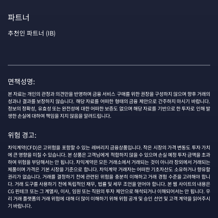
파트너
추천인 파트너 (IB)
면책성명:
본 자료는 개인의 관정과 의견만을 반영하며 금융 서비스 구매를 위한 권장을 구성하지 않으며 향후 거래의
성과나 결과를 보장하지 않습니다. 해당 자료를 어떠한 형태의 금융 제안으로 간주하지 마시기 바랍니다.
정보의 정확성, 유효성 또는 완전성에 대한 어떠한 보증도 없으며 해당 자료를 기반으로 한 투자로 인해 발
생한 손실에 대하여 책임을 지지 않음을 알려드립니다.
위험 경고:
차익계약(CFD)은 고위험을 포함할 수 있는 레버리지 금융상품입니다. 작은 시장의 가격 변동도 투자 가치
에 큰 영향을 미칠 수 있습니다. 본 상품은 고객님에게 적합하지 않을 수 있으며 손실 예정 투자 금액을 초과
하여 위험을 부담해서는 안 됩니다. 차익계약은 모든 거래소에서 거래되는 것이 아니라 장외에서 거래되는
제품이며 가격은 기본 시장을 기준으로 합니다. 차익계약 거래자는 어떠한 기초자산도 소유하거나 향유할
권리가 없습니다. 거래를 결정하기 전에 관련된 위험을 충분히 이해하고 거래 경험 수준을 고려해야 합니
다. 거래 도구를 사용하기 전에 독립적인 재무, 법률 및 세무 조언을 얻어야 합니다. 본 웹 사이트의 내용은
CG 핀테크 또는 그 계열사, 이사, 임원 또는 직원의 투자 제안으로 해석되거나 이해되어서는 안 됩니다. 우
리 거래 플랫폼의 거래 위험에 대해 더 많이 이해하기 위해 위험 공개 및 승인 선언 및 고객 계약을 읽어주시
기 바랍니다.