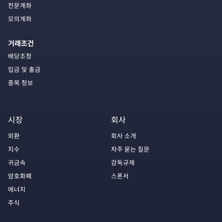
전문계좌
모의계좌
거래조건
배당조정
입금 및 출금
종목 정보
시장
회사
외환
회사 소개
지수
자주 묻는 질문
귀금속
감독규제
암호화폐
스폰서
에너지
주식