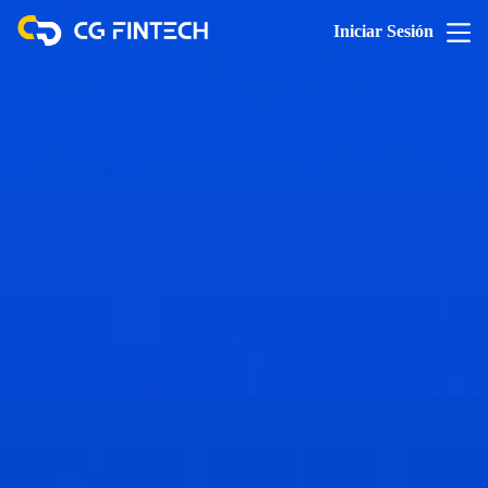
Iniciar Sesión
Cumplimiento
Normativo
Contamos con licencias completas y estamos
regulados por autoridades internacionales de
primer nivel, garantizando que tu trading sea
altamente seguro y que los fondos estén siempre
protegidos bajo estrictos protocolos.