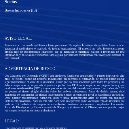
Socios
Bróker Introductor (IB)
AVISO LEGAL:
Este material comprende opiniones e ideas personales. No sugiere la compra de servicios financieros ni
garantiza el rendimiento o resultado de futuras transacciones. El material no debe interpretarse como
ningún tipo de asesoramiento financiero. No se garantiza la exactitud, validez o integridad de esta
información y no se asume responsabilidad alguna por pérdidas relacionadas con inversiones basadas en
este material.
ADVERTENCIA DE RIESGO:
Los Contratos por Diferencia (“CFD”) son productos financieros apalancados y pueden implicar un alto
nivel de riesgo, donde un pequeño movimiento del mercado o fluctuación de precios puede afectar
significativamente el valor de la inversión. Puede que no sean adecuados para todas las personas y no
debe arriesgar más de lo que esté dispuesto a perder. Los CFD no se negocian en ninguna bolsa y son
productos extrabursátiles (OTC), cuyos precios se derivan del mercado subyacente. Los traders de CFD
no poseen ni tienen ningún derecho sobre los activos subyacentes. Antes de decidir operar, debe
asegurarse de comprender los riesgos involucrados y tener en cuenta su nivel de experiencia en trading.
Debe obtener asesoramiento financiero, legal y fiscal independiente antes de operar con cualquier
instrumento financiero. Nada en este sitio web debe interpretarse como asesoramiento de inversión por
parte de CG FinTech ni de ninguna de sus afiliadas, directores, funcionarios o empleados. Lea nuestro
Aviso de Divulgación y Reconocimiento de Riesgos y el Acuerdo del Cliente para comprender mejor
los riesgos de trading en nuestra plataforma.
LEGAL:
Este sitio web es operado por las siguientes entidades: