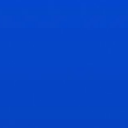
Regulación
Comisión de Servicios Financieros (FSC), Mauricio
La FSC es el regulador integrado del sector de servicios financieros no
bancarios y de negocios globales. Está facultada por diversas leyes,
incluida la Ley de Servicios Financieros y la Ley de Servicios de Activos
Virtuales y Ofertas Iniciales de Tokens, para otorgar licencias, regular,