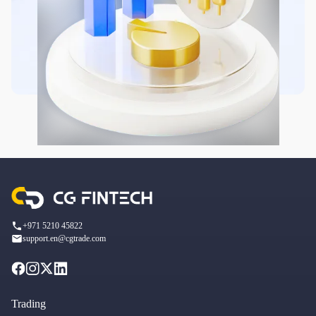
+971 5210 45822
support.en@cgtrade.com
Trading