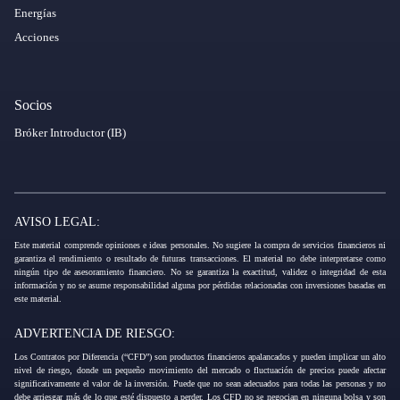
Energías
Acciones
Socios
Bróker Introductor (IB)
AVISO LEGAL:
Este material comprende opiniones e ideas personales. No sugiere la compra de servicios financieros ni
garantiza el rendimiento o resultado de futuras transacciones. El material no debe interpretarse como
ningún tipo de asesoramiento financiero. No se garantiza la exactitud, validez o integridad de esta
información y no se asume responsabilidad alguna por pérdidas relacionadas con inversiones basadas en
este material.
ADVERTENCIA DE RIESGO:
Los Contratos por Diferencia (“CFD”) son productos financieros apalancados y pueden implicar un alto
nivel de riesgo, donde un pequeño movimiento del mercado o fluctuación de precios puede afectar
significativamente el valor de la inversión. Puede que no sean adecuados para todas las personas y no
debe arriesgar más de lo que esté dispuesto a perder. Los CFD no se negocian en ninguna bolsa y son