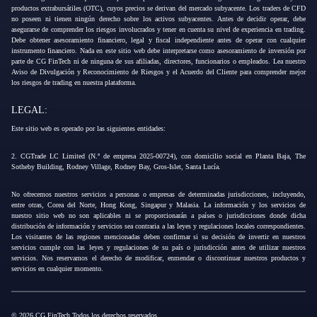
productos extrabursátiles (OTC), cuyos precios se derivan del mercado subyacente. Los traders de CFD
no poseen ni tienen ningún derecho sobre los activos subyacentes. Antes de decidir operar, debe
asegurarse de comprender los riesgos involucrados y tener en cuenta su nivel de experiencia en trading.
Debe obtener asesoramiento financiero, legal y fiscal independiente antes de operar con cualquier
instrumento financiero. Nada en este sitio web debe interpretarse como asesoramiento de inversión por
parte de CG FinTech ni de ninguna de sus afiliadas, directores, funcionarios o empleados. Lea nuestro
Aviso de Divulgación y Reconocimiento de Riesgos y el Acuerdo del Cliente para comprender mejor
los riesgos de trading en nuestra plataforma.
LEGAL:
Este sitio web es operado por las siguientes entidades:
2. CGTrade LC Limited (N.º de empresa 2025-00724), con domicilio social en Planta Baja, The
Sotheby Building, Rodney Village, Rodney Bay, Gros-Islet, Santa Lucía.
No ofrecemos nuestros servicios a personas o empresas de determinadas jurisdicciones, incluyendo,
entre otras, Corea del Norte, Hong Kong, Singapur y Malasia. La información y los servicios de
nuestro sitio web no son aplicables ni se proporcionarán a países o jurisdicciones donde dicha
distribución de información y servicios sea contraria a las leyes y regulaciones locales correspondientes.
Los visitantes de las regiones mencionadas deben confirmar si su decisión de invertir en nuestros
servicios cumple con las leyes y regulaciones de su país o jurisdicción antes de utilizar nuestros
servicios. Nos reservamos el derecho de modificar, enmendar o discontinuar nuestros productos y
servicios en cualquier momento.
© 2026 CG FinTech Todos los derechos reservados.