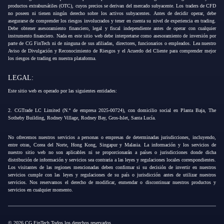
productos extrabursátiles (OTC), cuyos precios se derivan del mercado subyacente. Los traders de CFD
no poseen ni tienen ningún derecho sobre los activos subyacentes. Antes de decidir operar, debe
asegurarse de comprender los riesgos involucrados y tener en cuenta su nivel de experiencia en trading.
Debe obtener asesoramiento financiero, legal y fiscal independiente antes de operar con cualquier
instrumento financiero. Nada en este sitio web debe interpretarse como asesoramiento de inversión por
parte de CG FinTech ni de ninguna de sus afiliadas, directores, funcionarios o empleados. Lea nuestro
Aviso de Divulgación y Reconocimiento de Riesgos y el Acuerdo del Cliente para comprender mejor
los riesgos de trading en nuestra plataforma.
LEGAL:
Este sitio web es operado por las siguientes entidades:
2. CGTrade LC Limited (N.º de empresa 2025-00724), con domicilio social en Planta Baja, The
Sotheby Building, Rodney Village, Rodney Bay, Gros-Islet, Santa Lucía.
No ofrecemos nuestros servicios a personas o empresas de determinadas jurisdicciones, incluyendo,
entre otras, Corea del Norte, Hong Kong, Singapur y Malasia. La información y los servicios de
nuestro sitio web no son aplicables ni se proporcionarán a países o jurisdicciones donde dicha
distribución de información y servicios sea contraria a las leyes y regulaciones locales correspondientes.
Los visitantes de las regiones mencionadas deben confirmar si su decisión de invertir en nuestros
servicios cumple con las leyes y regulaciones de su país o jurisdicción antes de utilizar nuestros
servicios. Nos reservamos el derecho de modificar, enmendar o discontinuar nuestros productos y
servicios en cualquier momento.
© 2026 CG FinTech Todos los derechos reservados.