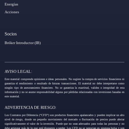
Energías
Acciones
Socios
Bróker Introductor (IB)
AVISO LEGAL:
Este material comprende opiniones e ideas personales. No sugiere la compra de servicios financieros ni
garantiza el rendimiento o resultado de futuras transacciones. El material no debe interpretarse como
ningún tipo de asesoramiento financiero. No se garantiza la exactitud, validez o integridad de esta
información y no se asume responsabilidad alguna por pérdidas relacionadas con inversiones basadas en
este material.
ADVERTENCIA DE RIESGO:
Los Contratos por Diferencia (“CFD”) son productos financieros apalancados y pueden implicar un alto
nivel de riesgo, donde un pequeño movimiento del mercado o fluctuación de precios puede afectar
significativamente el valor de la inversión. Puede que no sean adecuados para todas las personas y no
debe arriesgar más de lo que esté dispuesto a perder. Los CFD no se negocian en ninguna bolsa y son