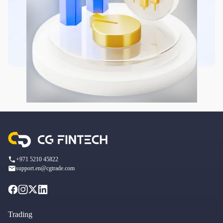
+971 5210 45822
support.en@cgtrade.com
Trading