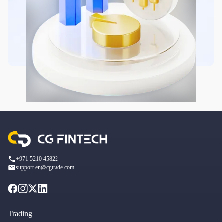
+971 5210 45822
support.en@cgtrade.com
Trading