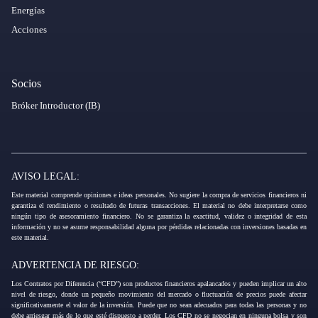
Energías
Acciones
Socios
Bróker Introductor (IB)
AVISO LEGAL:
Este material comprende opiniones e ideas personales. No sugiere la compra de servicios financieros ni
garantiza el rendimiento o resultado de futuras transacciones. El material no debe interpretarse como
ningún tipo de asesoramiento financiero. No se garantiza la exactitud, validez o integridad de esta
información y no se asume responsabilidad alguna por pérdidas relacionadas con inversiones basadas en
este material.
ADVERTENCIA DE RIESGO:
Los Contratos por Diferencia (“CFD”) son productos financieros apalancados y pueden implicar un alto
nivel de riesgo, donde un pequeño movimiento del mercado o fluctuación de precios puede afectar
significativamente el valor de la inversión. Puede que no sean adecuados para todas las personas y no
debe arriesgar más de lo que esté dispuesto a perder. Los CFD no se negocian en ninguna bolsa y son