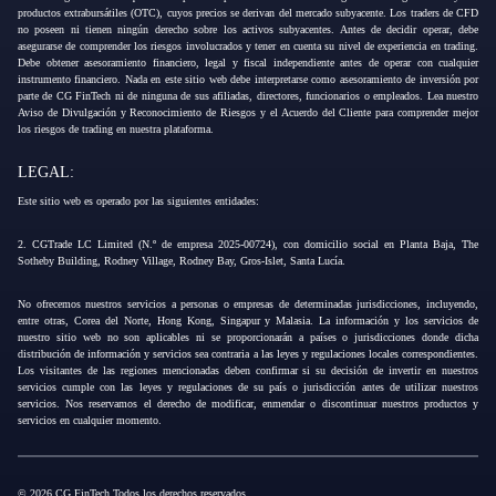
productos extrabursátiles (OTC), cuyos precios se derivan del mercado subyacente. Los traders de CFD
no poseen ni tienen ningún derecho sobre los activos subyacentes. Antes de decidir operar, debe
asegurarse de comprender los riesgos involucrados y tener en cuenta su nivel de experiencia en trading.
Debe obtener asesoramiento financiero, legal y fiscal independiente antes de operar con cualquier
instrumento financiero. Nada en este sitio web debe interpretarse como asesoramiento de inversión por
parte de CG FinTech ni de ninguna de sus afiliadas, directores, funcionarios o empleados. Lea nuestro
Aviso de Divulgación y Reconocimiento de Riesgos y el Acuerdo del Cliente para comprender mejor
los riesgos de trading en nuestra plataforma.
LEGAL:
Este sitio web es operado por las siguientes entidades:
2. CGTrade LC Limited (N.º de empresa 2025-00724), con domicilio social en Planta Baja, The
Sotheby Building, Rodney Village, Rodney Bay, Gros-Islet, Santa Lucía.
No ofrecemos nuestros servicios a personas o empresas de determinadas jurisdicciones, incluyendo,
entre otras, Corea del Norte, Hong Kong, Singapur y Malasia. La información y los servicios de
nuestro sitio web no son aplicables ni se proporcionarán a países o jurisdicciones donde dicha
distribución de información y servicios sea contraria a las leyes y regulaciones locales correspondientes.
Los visitantes de las regiones mencionadas deben confirmar si su decisión de invertir en nuestros
servicios cumple con las leyes y regulaciones de su país o jurisdicción antes de utilizar nuestros
servicios. Nos reservamos el derecho de modificar, enmendar o discontinuar nuestros productos y
servicios en cualquier momento.
© 2026 CG FinTech Todos los derechos reservados.