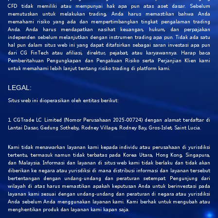
CFD tidak memiliki atau mempunyai hak apa pun atas aset dasar. Sebelum
memutuskan untuk melakukan trading, Anda harus memastikan bahwa Anda
memahami risiko yang ada dan mempertimbangkan tingkat pengalaman trading
Anda. Anda harus mendapatkan nasihat keuangan, hukum, dan perpajakan
independen sebelum melanjutkan dengan instrumen trading apa pun. Tidak ada satu
hal pun dalam situs web ini yang dapat ditafsirkan sebagai saran investasi apa pun
dari CG FinTech atau afiliasi, direktur, pejabat, atau karyawannya. Harap baca
Pemberitahuan Pengungkapan dan Pengakuan Risiko serta Perjanjian Klien kami
untuk memahami lebih lanjut tentang risiko trading di platform kami.
LEGAL:
Situs web ini dioperasikan oleh entitas berikut:
1. CGTrade LC Limited (Nomor Perusahaan 2025-00724) dengan alamat terdaftar di
Lantai Dasar, Gedung Sotheby, Rodney Village, Rodney Bay, Gros-Islet, Saint Lucia.
Kami tidak menawarkan layanan kami kepada individu atau perusahaan di yurisdiksi
tertentu, termasuk namun tidak terbatas pada Korea Utara, Hong Kong, Singapura,
dan Malaysia. Informasi dan layanan di situs web kami tidak berlaku dan tidak akan
diberikan ke negara atau yurisdiksi di mana distribusi informasi dan layanan tersebut
bertentangan dengan undang-undang dan peraturan setempat. Pengunjung dari
wilayah di atas harus memastikan apakah keputusan Anda untuk berinvestasi pada
layanan kami sesuai dengan undang-undang dan peraturan di negara atau yurisdiksi
Anda sebelum Anda menggunakan layanan kami. Kami berhak untuk mengubah atau
menghentikan produk dan layanan kami kapan saja.