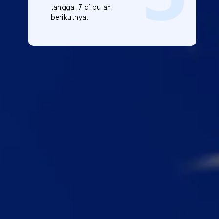
tanggal 7 di bulan
berikutnya.
Mulai Trading
dengan CG FinTech
Buat Akun