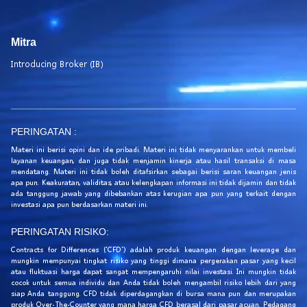
Mitra
Introducing Broker (IB)
PERINGATAN :
Materi ini berisi opini dan ide pribadi. Materi ini tidak menyarankan untuk membeli
layanan keuangan, dan juga tidak menjamin kinerja atau hasil transaksi di masa
mendatang. Materi ini tidak boleh ditafsirkan sebagai berisi saran keuangan jenis
apa pun. Keakuratan, validitas, atau kelengkapan informasi ini tidak dijamin dan tidak
ada tanggung jawab yang dibebankan atas kerugian apa pun yang terkait dengan
investasi apa pun berdasarkan materi ini.
PERINGATAN RISIKO:
Contracts for Differences ('CFD') adalah produk keuangan dengan leverage dan
mungkin mempunyai tingkat risiko yang tinggi dimana pergerakan pasar yang kecil
atau fluktuasi harga dapat sangat mempengaruhi nilai investasi. Ini mungkin tidak
cocok untuk semua individu dan Anda tidak boleh mengambil risiko lebih dari yang
siap Anda tanggung. CFD tidak diperdagangkan di bursa mana pun dan merupakan
produk Over-The-Counter yang mana harga CFD berasal dari pasar acuan. Pedagang