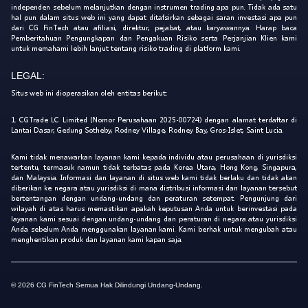
independen sebelum melanjutkan dengan instrumen trading apa pun. Tidak ada satu
hal pun dalam situs web ini yang dapat ditafsirkan sebagai saran investasi apa pun
dari CG FinTech atau afiliasi, direktur, pejabat, atau karyawannya. Harap baca
Pemberitahuan Pengungkapan dan Pengakuan Risiko serta Perjanjian Klien kami
untuk memahami lebih lanjut tentang risiko trading di platform kami.
LEGAL:
Situs web ini dioperasikan oleh entitas berikut:
1. CGTrade LC Limited (Nomor Perusahaan 2025-00724) dengan alamat terdaftar di
Lantai Dasar, Gedung Sotheby, Rodney Village, Rodney Bay, Gros-Islet, Saint Lucia.
Kami tidak menawarkan layanan kami kepada individu atau perusahaan di yurisdiksi
tertentu, termasuk namun tidak terbatas pada Korea Utara, Hong Kong, Singapura,
dan Malaysia. Informasi dan layanan di situs web kami tidak berlaku dan tidak akan
diberikan ke negara atau yurisdiksi di mana distribusi informasi dan layanan tersebut
bertentangan dengan undang-undang dan peraturan setempat. Pengunjung dari
wilayah di atas harus memastikan apakah keputusan Anda untuk berinvestasi pada
layanan kami sesuai dengan undang-undang dan peraturan di negara atau yurisdiksi
Anda sebelum Anda menggunakan layanan kami. Kami berhak untuk mengubah atau
menghentikan produk dan layanan kami kapan saja.
© 2026 CG FinTech Semua Hak Dilindungi Undang-Undang.