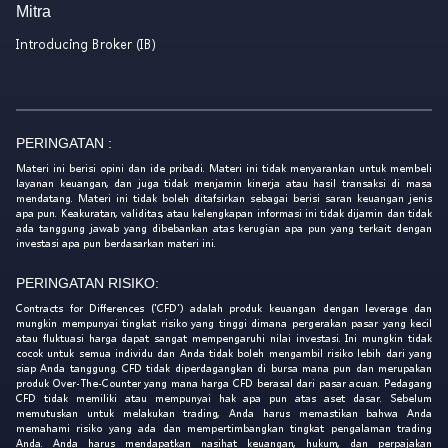
Mitra
Introducing Broker (IB)
PERINGATAN :
Materi ini berisi opini dan ide pribadi. Materi ini tidak menyarankan untuk membeli
layanan keuangan, dan juga tidak menjamin kinerja atau hasil transaksi di masa
mendatang. Materi ini tidak boleh ditafsirkan sebagai berisi saran keuangan jenis
apa pun. Keakuratan, validitas, atau kelengkapan informasi ini tidak dijamin dan tidak
ada tanggung jawab yang dibebankan atas kerugian apa pun yang terkait dengan
investasi apa pun berdasarkan materi ini.
PERINGATAN RISIKO:
Contracts for Differences ('CFD') adalah produk keuangan dengan leverage dan
mungkin mempunyai tingkat risiko yang tinggi dimana pergerakan pasar yang kecil
atau fluktuasi harga dapat sangat mempengaruhi nilai investasi. Ini mungkin tidak
cocok untuk semua individu dan Anda tidak boleh mengambil risiko lebih dari yang
siap Anda tanggung. CFD tidak diperdagangkan di bursa mana pun dan merupakan
produk Over-The-Counter yang mana harga CFD berasal dari pasar acuan. Pedagang
CFD tidak memiliki atau mempunyai hak apa pun atas aset dasar. Sebelum
memutuskan untuk melakukan trading, Anda harus memastikan bahwa Anda
memahami risiko yang ada dan mempertimbangkan tingkat pengalaman trading
Anda. Anda harus mendapatkan nasihat keuangan, hukum, dan perpajakan