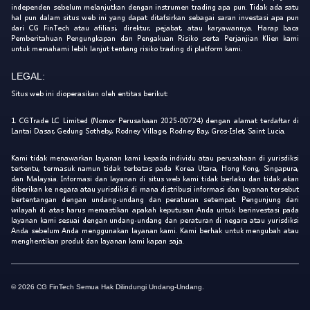
independen sebelum melanjutkan dengan instrumen trading apa pun. Tidak ada satu
hal pun dalam situs web ini yang dapat ditafsirkan sebagai saran investasi apa pun
dari CG FinTech atau afiliasi, direktur, pejabat, atau karyawannya. Harap baca
Pemberitahuan Pengungkapan dan Pengakuan Risiko serta Perjanjian Klien kami
untuk memahami lebih lanjut tentang risiko trading di platform kami.
LEGAL:
Situs web ini dioperasikan oleh entitas berikut:
1. CGTrade LC Limited (Nomor Perusahaan 2025-00724) dengan alamat terdaftar di
Lantai Dasar, Gedung Sotheby, Rodney Village, Rodney Bay, Gros-Islet, Saint Lucia.
Kami tidak menawarkan layanan kami kepada individu atau perusahaan di yurisdiksi
tertentu, termasuk namun tidak terbatas pada Korea Utara, Hong Kong, Singapura,
dan Malaysia. Informasi dan layanan di situs web kami tidak berlaku dan tidak akan
diberikan ke negara atau yurisdiksi di mana distribusi informasi dan layanan tersebut
bertentangan dengan undang-undang dan peraturan setempat. Pengunjung dari
wilayah di atas harus memastikan apakah keputusan Anda untuk berinvestasi pada
layanan kami sesuai dengan undang-undang dan peraturan di negara atau yurisdiksi
Anda sebelum Anda menggunakan layanan kami. Kami berhak untuk mengubah atau
menghentikan produk dan layanan kami kapan saja.
© 2026 CG FinTech Semua Hak Dilindungi Undang-Undang.