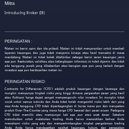
Mitra
Introducing Broker (IB)
PERINGATAN :
Materi ini berisi opini dan ide pribadi. Materi ini tidak menyarankan untuk membeli
layanan keuangan, dan juga tidak menjamin kinerja atau hasil transaksi di masa
mendatang. Materi ini tidak boleh ditafsirkan sebagai berisi saran keuangan jenis
apa pun. Keakuratan, validitas, atau kelengkapan informasi ini tidak dijamin dan tidak
ada tanggung jawab yang dibebankan atas kerugian apa pun yang terkait dengan
investasi apa pun berdasarkan materi ini.
PERINGATAN RISIKO:
Contracts for Differences ('CFD') adalah produk keuangan dengan leverage dan
mungkin mempunyai tingkat risiko yang tinggi dimana pergerakan pasar yang kecil
atau fluktuasi harga dapat sangat mempengaruhi nilai investasi. Ini mungkin tidak
cocok untuk semua individu dan Anda tidak boleh mengambil risiko lebih dari yang
siap Anda tanggung. CFD tidak diperdagangkan di bursa mana pun dan merupakan
produk Over-The-Counter yang mana harga CFD berasal dari pasar acuan. Pedagang
CFD tidak memiliki atau mempunyai hak apa pun atas aset dasar. Sebelum
memutuskan untuk melakukan trading, Anda harus memastikan bahwa Anda
memahami risiko yang ada dan mempertimbangkan tingkat pengalaman trading
Anda. Anda harus mendapatkan nasihat keuangan, hukum, dan perpajakan