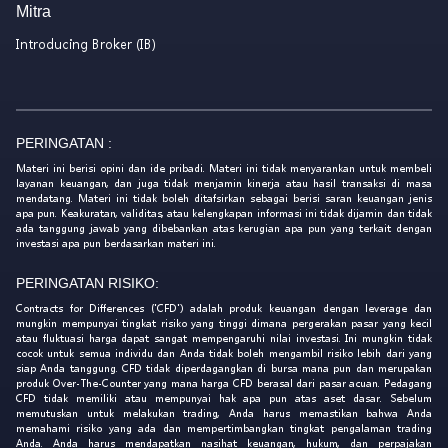
Mitra
Introducing Broker (IB)
PERINGATAN :
Materi ini berisi opini dan ide pribadi. Materi ini tidak menyarankan untuk membeli
layanan keuangan, dan juga tidak menjamin kinerja atau hasil transaksi di masa
mendatang. Materi ini tidak boleh ditafsirkan sebagai berisi saran keuangan jenis
apa pun. Keakuratan, validitas, atau kelengkapan informasi ini tidak dijamin dan tidak
ada tanggung jawab yang dibebankan atas kerugian apa pun yang terkait dengan
investasi apa pun berdasarkan materi ini.
PERINGATAN RISIKO:
Contracts for Differences ('CFD') adalah produk keuangan dengan leverage dan
mungkin mempunyai tingkat risiko yang tinggi dimana pergerakan pasar yang kecil
atau fluktuasi harga dapat sangat mempengaruhi nilai investasi. Ini mungkin tidak
cocok untuk semua individu dan Anda tidak boleh mengambil risiko lebih dari yang
siap Anda tanggung. CFD tidak diperdagangkan di bursa mana pun dan merupakan
produk Over-The-Counter yang mana harga CFD berasal dari pasar acuan. Pedagang
CFD tidak memiliki atau mempunyai hak apa pun atas aset dasar. Sebelum
memutuskan untuk melakukan trading, Anda harus memastikan bahwa Anda
memahami risiko yang ada dan mempertimbangkan tingkat pengalaman trading
Anda. Anda harus mendapatkan nasihat keuangan, hukum, dan perpajakan