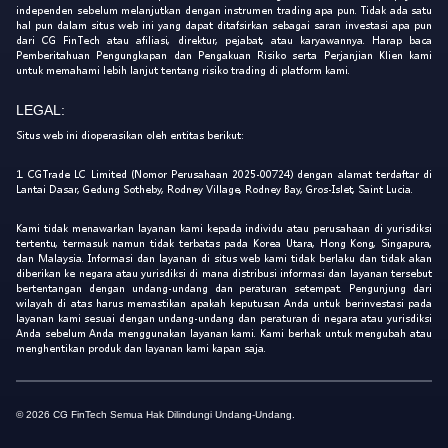
independen sebelum melanjutkan dengan instrumen trading apa pun. Tidak ada satu
hal pun dalam situs web ini yang dapat ditafsirkan sebagai saran investasi apa pun
dari CG FinTech atau afiliasi, direktur, pejabat, atau karyawannya. Harap baca
Pemberitahuan Pengungkapan dan Pengakuan Risiko serta Perjanjian Klien kami
untuk memahami lebih lanjut tentang risiko trading di platform kami.
LEGAL:
Situs web ini dioperasikan oleh entitas berikut:
1. CGTrade LC Limited (Nomor Perusahaan 2025-00724) dengan alamat terdaftar di
Lantai Dasar, Gedung Sotheby, Rodney Village, Rodney Bay, Gros-Islet, Saint Lucia.
Kami tidak menawarkan layanan kami kepada individu atau perusahaan di yurisdiksi
tertentu, termasuk namun tidak terbatas pada Korea Utara, Hong Kong, Singapura,
dan Malaysia. Informasi dan layanan di situs web kami tidak berlaku dan tidak akan
diberikan ke negara atau yurisdiksi di mana distribusi informasi dan layanan tersebut
bertentangan dengan undang-undang dan peraturan setempat. Pengunjung dari
wilayah di atas harus memastikan apakah keputusan Anda untuk berinvestasi pada
layanan kami sesuai dengan undang-undang dan peraturan di negara atau yurisdiksi
Anda sebelum Anda menggunakan layanan kami. Kami berhak untuk mengubah atau
menghentikan produk dan layanan kami kapan saja.
© 2026 CG FinTech Semua Hak Dilindungi Undang-Undang.