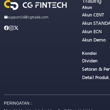
Trading
Akun
Akun CENT
support.id@cgtrade.com
Akun STAND
Akun ECN
Akun Demo
Kondisi
Dividen
Setoran & Pen
Detail Produk
PERINGATAN :