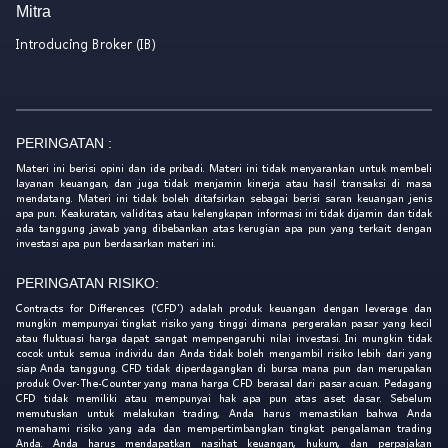
Mitra
Introducing Broker (IB)
PERINGATAN :
Materi ini berisi opini dan ide pribadi. Materi ini tidak menyarankan untuk membeli
layanan keuangan, dan juga tidak menjamin kinerja atau hasil transaksi di masa
mendatang. Materi ini tidak boleh ditafsirkan sebagai berisi saran keuangan jenis
apa pun. Keakuratan, validitas, atau kelengkapan informasi ini tidak dijamin dan tidak
ada tanggung jawab yang dibebankan atas kerugian apa pun yang terkait dengan
investasi apa pun berdasarkan materi ini.
PERINGATAN RISIKO:
Contracts for Differences ('CFD') adalah produk keuangan dengan leverage dan
mungkin mempunyai tingkat risiko yang tinggi dimana pergerakan pasar yang kecil
atau fluktuasi harga dapat sangat mempengaruhi nilai investasi. Ini mungkin tidak
cocok untuk semua individu dan Anda tidak boleh mengambil risiko lebih dari yang
siap Anda tanggung. CFD tidak diperdagangkan di bursa mana pun dan merupakan
produk Over-The-Counter yang mana harga CFD berasal dari pasar acuan. Pedagang
CFD tidak memiliki atau mempunyai hak apa pun atas aset dasar. Sebelum
memutuskan untuk melakukan trading, Anda harus memastikan bahwa Anda
memahami risiko yang ada dan mempertimbangkan tingkat pengalaman trading
Anda. Anda harus mendapatkan nasihat keuangan, hukum, dan perpajakan