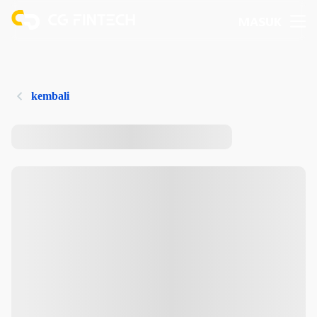
MASUK
kembali