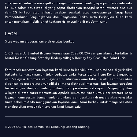
independen sebelum melanjutkan dengan instrumen trading apa pun. Tidak ada satu
hal pun dalam situs web ini yang dapat ditafsirkan sebagai saran investasi apa pun
dari CG FinTech atau afiliasi, direktur, pejabat, atau karyawannya. Harap baca
Pemberitahuan Pengungkapan dan Pengakuan Risiko serta Perjanjian Klien kami
untuk memahami lebih lanjut tentang risiko trading di platform kami.
LEGAL:
Situs web ini dioperasikan oleh entitas berikut:
1. CGTrade LC Limited (Nomor Perusahaan 2025-00724) dengan alamat terdaftar di
Lantai Dasar, Gedung Sotheby, Rodney Village, Rodney Bay, Gros-Islet, Saint Lucia.
Kami tidak menawarkan layanan kami kepada individu atau perusahaan di yurisdiksi
tertentu, termasuk namun tidak terbatas pada Korea Utara, Hong Kong, Singapura,
dan Malaysia. Informasi dan layanan di situs web kami tidak berlaku dan tidak akan
diberikan ke negara atau yurisdiksi di mana distribusi informasi dan layanan tersebut
bertentangan dengan undang-undang dan peraturan setempat. Pengunjung dari
wilayah di atas harus memastikan apakah keputusan Anda untuk berinvestasi pada
layanan kami sesuai dengan undang-undang dan peraturan di negara atau yurisdiksi
Anda sebelum Anda menggunakan layanan kami. Kami berhak untuk mengubah atau
menghentikan produk dan layanan kami kapan saja.
© 2026 CG FinTech Semua Hak Dilindungi Undang-Undang.