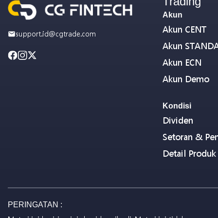
Trading
Akun
Akun CENT
support.id@cgtrade.com
Akun STAND
Akun ECN
Akun Demo
Kondisi
Dividen
Setoran & Pen
Detail Produk
PERINGATAN :