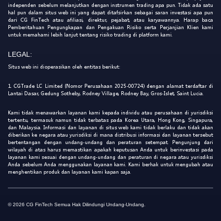
independen sebelum melanjutkan dengan instrumen trading apa pun. Tidak ada satu
hal pun dalam situs web ini yang dapat ditafsirkan sebagai saran investasi apa pun
dari CG FinTech atau afiliasi, direktur, pejabat, atau karyawannya. Harap baca
Pemberitahuan Pengungkapan dan Pengakuan Risiko serta Perjanjian Klien kami
untuk memahami lebih lanjut tentang risiko trading di platform kami.
LEGAL:
Situs web ini dioperasikan oleh entitas berikut:
1. CGTrade LC Limited (Nomor Perusahaan 2025-00724) dengan alamat terdaftar di
Lantai Dasar, Gedung Sotheby, Rodney Village, Rodney Bay, Gros-Islet, Saint Lucia.
Kami tidak menawarkan layanan kami kepada individu atau perusahaan di yurisdiksi
tertentu, termasuk namun tidak terbatas pada Korea Utara, Hong Kong, Singapura,
dan Malaysia. Informasi dan layanan di situs web kami tidak berlaku dan tidak akan
diberikan ke negara atau yurisdiksi di mana distribusi informasi dan layanan tersebut
bertentangan dengan undang-undang dan peraturan setempat. Pengunjung dari
wilayah di atas harus memastikan apakah keputusan Anda untuk berinvestasi pada
layanan kami sesuai dengan undang-undang dan peraturan di negara atau yurisdiksi
Anda sebelum Anda menggunakan layanan kami. Kami berhak untuk mengubah atau
menghentikan produk dan layanan kami kapan saja.
© 2026 CG FinTech Semua Hak Dilindungi Undang-Undang.