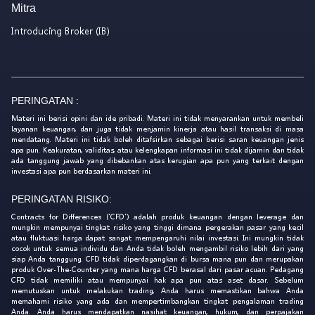
Mitra
Introducing Broker (IB)
PERINGATAN :
Materi ini berisi opini dan ide pribadi. Materi ini tidak menyarankan untuk membeli
layanan keuangan, dan juga tidak menjamin kinerja atau hasil transaksi di masa
mendatang. Materi ini tidak boleh ditafsirkan sebagai berisi saran keuangan jenis
apa pun. Keakuratan, validitas, atau kelengkapan informasi ini tidak dijamin dan tidak
ada tanggung jawab yang dibebankan atas kerugian apa pun yang terkait dengan
investasi apa pun berdasarkan materi ini.
PERINGATAN RISIKO:
Contracts for Differences ('CFD') adalah produk keuangan dengan leverage dan
mungkin mempunyai tingkat risiko yang tinggi dimana pergerakan pasar yang kecil
atau fluktuasi harga dapat sangat mempengaruhi nilai investasi. Ini mungkin tidak
cocok untuk semua individu dan Anda tidak boleh mengambil risiko lebih dari yang
siap Anda tanggung. CFD tidak diperdagangkan di bursa mana pun dan merupakan
produk Over-The-Counter yang mana harga CFD berasal dari pasar acuan. Pedagang
CFD tidak memiliki atau mempunyai hak apa pun atas aset dasar. Sebelum
memutuskan untuk melakukan trading, Anda harus memastikan bahwa Anda
memahami risiko yang ada dan mempertimbangkan tingkat pengalaman trading
Anda. Anda harus mendapatkan nasihat keuangan, hukum, dan perpajakan