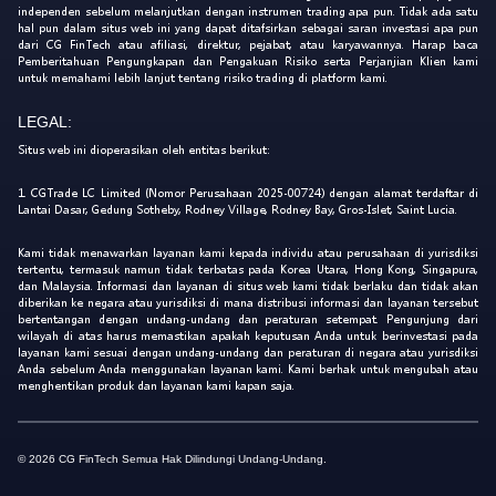
independen sebelum melanjutkan dengan instrumen trading apa pun. Tidak ada satu
hal pun dalam situs web ini yang dapat ditafsirkan sebagai saran investasi apa pun
dari CG FinTech atau afiliasi, direktur, pejabat, atau karyawannya. Harap baca
Pemberitahuan Pengungkapan dan Pengakuan Risiko serta Perjanjian Klien kami
untuk memahami lebih lanjut tentang risiko trading di platform kami.
LEGAL:
Situs web ini dioperasikan oleh entitas berikut:
1. CGTrade LC Limited (Nomor Perusahaan 2025-00724) dengan alamat terdaftar di
Lantai Dasar, Gedung Sotheby, Rodney Village, Rodney Bay, Gros-Islet, Saint Lucia.
Kami tidak menawarkan layanan kami kepada individu atau perusahaan di yurisdiksi
tertentu, termasuk namun tidak terbatas pada Korea Utara, Hong Kong, Singapura,
dan Malaysia. Informasi dan layanan di situs web kami tidak berlaku dan tidak akan
diberikan ke negara atau yurisdiksi di mana distribusi informasi dan layanan tersebut
bertentangan dengan undang-undang dan peraturan setempat. Pengunjung dari
wilayah di atas harus memastikan apakah keputusan Anda untuk berinvestasi pada
layanan kami sesuai dengan undang-undang dan peraturan di negara atau yurisdiksi
Anda sebelum Anda menggunakan layanan kami. Kami berhak untuk mengubah atau
menghentikan produk dan layanan kami kapan saja.
© 2026 CG FinTech Semua Hak Dilindungi Undang-Undang.