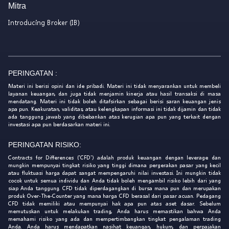
Mitra
Introducing Broker (IB)
PERINGATAN :
Materi ini berisi opini dan ide pribadi. Materi ini tidak menyarankan untuk membeli
layanan keuangan, dan juga tidak menjamin kinerja atau hasil transaksi di masa
mendatang. Materi ini tidak boleh ditafsirkan sebagai berisi saran keuangan jenis
apa pun. Keakuratan, validitas, atau kelengkapan informasi ini tidak dijamin dan tidak
ada tanggung jawab yang dibebankan atas kerugian apa pun yang terkait dengan
investasi apa pun berdasarkan materi ini.
PERINGATAN RISIKO:
Contracts for Differences ('CFD') adalah produk keuangan dengan leverage dan
mungkin mempunyai tingkat risiko yang tinggi dimana pergerakan pasar yang kecil
atau fluktuasi harga dapat sangat mempengaruhi nilai investasi. Ini mungkin tidak
cocok untuk semua individu dan Anda tidak boleh mengambil risiko lebih dari yang
siap Anda tanggung. CFD tidak diperdagangkan di bursa mana pun dan merupakan
produk Over-The-Counter yang mana harga CFD berasal dari pasar acuan. Pedagang
CFD tidak memiliki atau mempunyai hak apa pun atas aset dasar. Sebelum
memutuskan untuk melakukan trading, Anda harus memastikan bahwa Anda
memahami risiko yang ada dan mempertimbangkan tingkat pengalaman trading
Anda. Anda harus mendapatkan nasihat keuangan, hukum, dan perpajakan