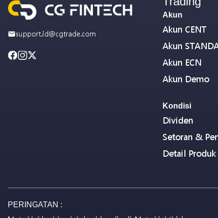
Trading
Akun
Akun CENT
support.id@cgtrade.com
Akun STAND
Akun ECN
Akun Demo
Kondisi
Dividen
Setoran & Pen
Detail Produk
PERINGATAN :