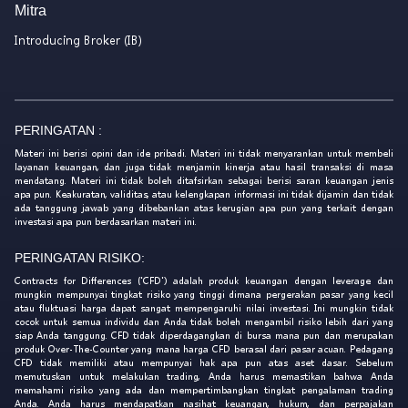
Mitra
Introducing Broker (IB)
PERINGATAN :
Materi ini berisi opini dan ide pribadi. Materi ini tidak menyarankan untuk membeli
layanan keuangan, dan juga tidak menjamin kinerja atau hasil transaksi di masa
mendatang. Materi ini tidak boleh ditafsirkan sebagai berisi saran keuangan jenis
apa pun. Keakuratan, validitas, atau kelengkapan informasi ini tidak dijamin dan tidak
ada tanggung jawab yang dibebankan atas kerugian apa pun yang terkait dengan
investasi apa pun berdasarkan materi ini.
PERINGATAN RISIKO:
Contracts for Differences ('CFD') adalah produk keuangan dengan leverage dan
mungkin mempunyai tingkat risiko yang tinggi dimana pergerakan pasar yang kecil
atau fluktuasi harga dapat sangat mempengaruhi nilai investasi. Ini mungkin tidak
cocok untuk semua individu dan Anda tidak boleh mengambil risiko lebih dari yang
siap Anda tanggung. CFD tidak diperdagangkan di bursa mana pun dan merupakan
produk Over-The-Counter yang mana harga CFD berasal dari pasar acuan. Pedagang
CFD tidak memiliki atau mempunyai hak apa pun atas aset dasar. Sebelum
memutuskan untuk melakukan trading, Anda harus memastikan bahwa Anda
memahami risiko yang ada dan mempertimbangkan tingkat pengalaman trading
Anda. Anda harus mendapatkan nasihat keuangan, hukum, dan perpajakan