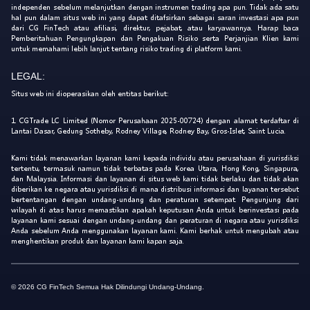
independen sebelum melanjutkan dengan instrumen trading apa pun. Tidak ada satu
hal pun dalam situs web ini yang dapat ditafsirkan sebagai saran investasi apa pun
dari CG FinTech atau afiliasi, direktur, pejabat, atau karyawannya. Harap baca
Pemberitahuan Pengungkapan dan Pengakuan Risiko serta Perjanjian Klien kami
untuk memahami lebih lanjut tentang risiko trading di platform kami.
LEGAL:
Situs web ini dioperasikan oleh entitas berikut:
1. CGTrade LC Limited (Nomor Perusahaan 2025-00724) dengan alamat terdaftar di
Lantai Dasar, Gedung Sotheby, Rodney Village, Rodney Bay, Gros-Islet, Saint Lucia.
Kami tidak menawarkan layanan kami kepada individu atau perusahaan di yurisdiksi
tertentu, termasuk namun tidak terbatas pada Korea Utara, Hong Kong, Singapura,
dan Malaysia. Informasi dan layanan di situs web kami tidak berlaku dan tidak akan
diberikan ke negara atau yurisdiksi di mana distribusi informasi dan layanan tersebut
bertentangan dengan undang-undang dan peraturan setempat. Pengunjung dari
wilayah di atas harus memastikan apakah keputusan Anda untuk berinvestasi pada
layanan kami sesuai dengan undang-undang dan peraturan di negara atau yurisdiksi
Anda sebelum Anda menggunakan layanan kami. Kami berhak untuk mengubah atau
menghentikan produk dan layanan kami kapan saja.
© 2026 CG FinTech Semua Hak Dilindungi Undang-Undang.