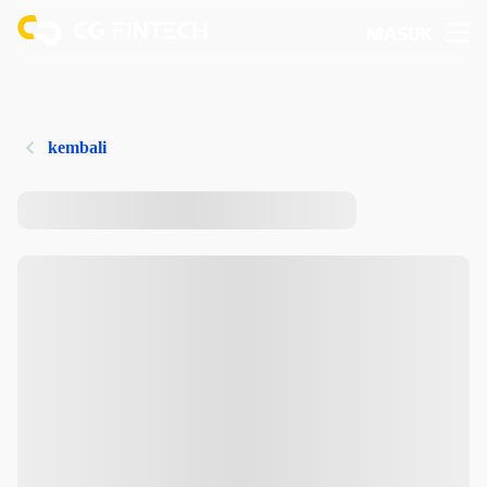
MASUK
kembali