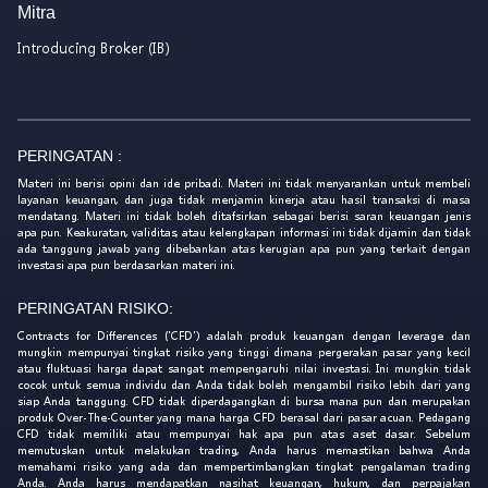
Mitra
Introducing Broker (IB)
PERINGATAN :
Materi ini berisi opini dan ide pribadi. Materi ini tidak menyarankan untuk membeli
layanan keuangan, dan juga tidak menjamin kinerja atau hasil transaksi di masa
mendatang. Materi ini tidak boleh ditafsirkan sebagai berisi saran keuangan jenis
apa pun. Keakuratan, validitas, atau kelengkapan informasi ini tidak dijamin dan tidak
ada tanggung jawab yang dibebankan atas kerugian apa pun yang terkait dengan
investasi apa pun berdasarkan materi ini.
PERINGATAN RISIKO:
Contracts for Differences ('CFD') adalah produk keuangan dengan leverage dan
mungkin mempunyai tingkat risiko yang tinggi dimana pergerakan pasar yang kecil
atau fluktuasi harga dapat sangat mempengaruhi nilai investasi. Ini mungkin tidak
cocok untuk semua individu dan Anda tidak boleh mengambil risiko lebih dari yang
siap Anda tanggung. CFD tidak diperdagangkan di bursa mana pun dan merupakan
produk Over-The-Counter yang mana harga CFD berasal dari pasar acuan. Pedagang
CFD tidak memiliki atau mempunyai hak apa pun atas aset dasar. Sebelum
memutuskan untuk melakukan trading, Anda harus memastikan bahwa Anda
memahami risiko yang ada dan mempertimbangkan tingkat pengalaman trading
Anda. Anda harus mendapatkan nasihat keuangan, hukum, dan perpajakan