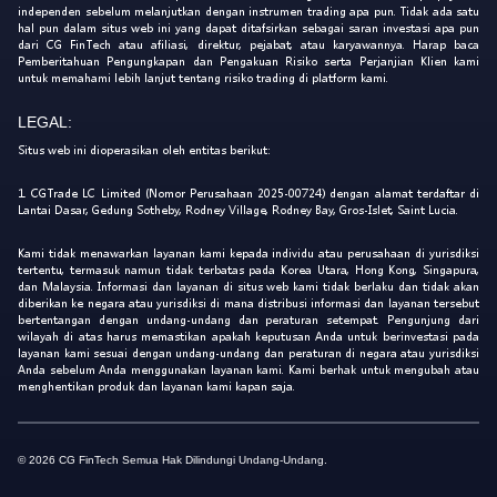
independen sebelum melanjutkan dengan instrumen trading apa pun. Tidak ada satu
hal pun dalam situs web ini yang dapat ditafsirkan sebagai saran investasi apa pun
dari CG FinTech atau afiliasi, direktur, pejabat, atau karyawannya. Harap baca
Pemberitahuan Pengungkapan dan Pengakuan Risiko serta Perjanjian Klien kami
untuk memahami lebih lanjut tentang risiko trading di platform kami.
LEGAL:
Situs web ini dioperasikan oleh entitas berikut:
1. CGTrade LC Limited (Nomor Perusahaan 2025-00724) dengan alamat terdaftar di
Lantai Dasar, Gedung Sotheby, Rodney Village, Rodney Bay, Gros-Islet, Saint Lucia.
Kami tidak menawarkan layanan kami kepada individu atau perusahaan di yurisdiksi
tertentu, termasuk namun tidak terbatas pada Korea Utara, Hong Kong, Singapura,
dan Malaysia. Informasi dan layanan di situs web kami tidak berlaku dan tidak akan
diberikan ke negara atau yurisdiksi di mana distribusi informasi dan layanan tersebut
bertentangan dengan undang-undang dan peraturan setempat. Pengunjung dari
wilayah di atas harus memastikan apakah keputusan Anda untuk berinvestasi pada
layanan kami sesuai dengan undang-undang dan peraturan di negara atau yurisdiksi
Anda sebelum Anda menggunakan layanan kami. Kami berhak untuk mengubah atau
menghentikan produk dan layanan kami kapan saja.
© 2026 CG FinTech Semua Hak Dilindungi Undang-Undang.