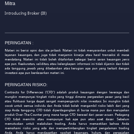
Mitra
Introducing Broker (IB)
PERINGATAN :
Materi ini berisi opini dan ide pribadi. Materi ini tidak menyarankan untuk membeli
layanan keuangan, dan juga tidak menjamin kinerja atau hasil transaksi di masa
mendatang. Materi ini tidak boleh ditafsirkan sebagai berisi saran keuangan jenis
apa pun. Keakuratan, validitas, atau kelengkapan informasi ini tidak dijamin dan tidak
ada tanggung jawab yang dibebankan atas kerugian apa pun yang terkait dengan
investasi apa pun berdasarkan materi ini.
PERINGATAN RISIKO:
Contracts for Differences ('CFD') adalah produk keuangan dengan leverage dan
mungkin mempunyai tingkat risiko yang tinggi dimana pergerakan pasar yang kecil
atau fluktuasi harga dapat sangat mempengaruhi nilai investasi. Ini mungkin tidak
cocok untuk semua individu dan Anda tidak boleh mengambil risiko lebih dari yang
siap Anda tanggung. CFD tidak diperdagangkan di bursa mana pun dan merupakan
produk Over-The-Counter yang mana harga CFD berasal dari pasar acuan. Pedagang
CFD tidak memiliki atau mempunyai hak apa pun atas aset dasar. Sebelum
memutuskan untuk melakukan trading, Anda harus memastikan bahwa Anda
memahami risiko yang ada dan mempertimbangkan tingkat pengalaman trading
Anda. Anda harus mendapatkan nasihat keuangan, hukum, dan perpajakan