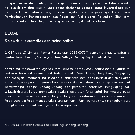
independen sebelum melanjutkan dengan instrumen trading apa pun. Tidak ada satu
hal pun dalam situs web ini yang dapat ditafsirkan sebagai saran investasi apa pun
dari CG FinTech atau afiliasi, direktur, pejabat, atau karyawannya. Harap baca
Pemberitahuan Pengungkapan dan Pengakuan Risiko serta Perjanjian Klien kami
untuk memahami lebih lanjut tentang risiko trading di platform kami.
LEGAL:
Situs web ini dioperasikan oleh entitas berikut:
1. CGTrade LC Limited (Nomor Perusahaan 2025-00724) dengan alamat terdaftar di
Lantai Dasar, Gedung Sotheby, Rodney Village, Rodney Bay, Gros-Islet, Saint Lucia.
Kami tidak menawarkan layanan kami kepada individu atau perusahaan di yurisdiksi
tertentu, termasuk namun tidak terbatas pada Korea Utara, Hong Kong, Singapura,
dan Malaysia. Informasi dan layanan di situs web kami tidak berlaku dan tidak akan
diberikan ke negara atau yurisdiksi di mana distribusi informasi dan layanan tersebut
bertentangan dengan undang-undang dan peraturan setempat. Pengunjung dari
wilayah di atas harus memastikan apakah keputusan Anda untuk berinvestasi pada
layanan kami sesuai dengan undang-undang dan peraturan di negara atau yurisdiksi
Anda sebelum Anda menggunakan layanan kami. Kami berhak untuk mengubah atau
menghentikan produk dan layanan kami kapan saja.
© 2026 CG FinTech Semua Hak Dilindungi Undang-Undang.