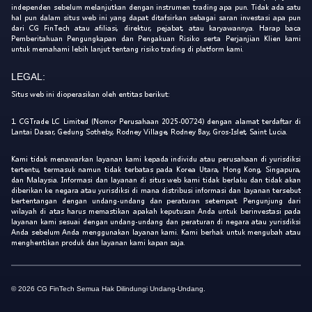
independen sebelum melanjutkan dengan instrumen trading apa pun. Tidak ada satu
hal pun dalam situs web ini yang dapat ditafsirkan sebagai saran investasi apa pun
dari CG FinTech atau afiliasi, direktur, pejabat, atau karyawannya. Harap baca
Pemberitahuan Pengungkapan dan Pengakuan Risiko serta Perjanjian Klien kami
untuk memahami lebih lanjut tentang risiko trading di platform kami.
LEGAL:
Situs web ini dioperasikan oleh entitas berikut:
1. CGTrade LC Limited (Nomor Perusahaan 2025-00724) dengan alamat terdaftar di
Lantai Dasar, Gedung Sotheby, Rodney Village, Rodney Bay, Gros-Islet, Saint Lucia.
Kami tidak menawarkan layanan kami kepada individu atau perusahaan di yurisdiksi
tertentu, termasuk namun tidak terbatas pada Korea Utara, Hong Kong, Singapura,
dan Malaysia. Informasi dan layanan di situs web kami tidak berlaku dan tidak akan
diberikan ke negara atau yurisdiksi di mana distribusi informasi dan layanan tersebut
bertentangan dengan undang-undang dan peraturan setempat. Pengunjung dari
wilayah di atas harus memastikan apakah keputusan Anda untuk berinvestasi pada
layanan kami sesuai dengan undang-undang dan peraturan di negara atau yurisdiksi
Anda sebelum Anda menggunakan layanan kami. Kami berhak untuk mengubah atau
menghentikan produk dan layanan kami kapan saja.
© 2026 CG FinTech Semua Hak Dilindungi Undang-Undang.