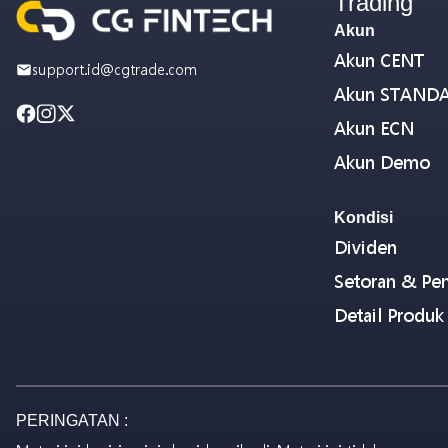
Trading
Akun
Akun CENT
support.id@cgtrade.com
Akun STAND
Akun ECN
Akun Demo
Kondisi
Dividen
Setoran & Pen
Detail Produk
PERINGATAN :