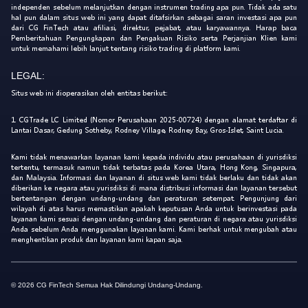
independen sebelum melanjutkan dengan instrumen trading apa pun. Tidak ada satu
hal pun dalam situs web ini yang dapat ditafsirkan sebagai saran investasi apa pun
dari CG FinTech atau afiliasi, direktur, pejabat, atau karyawannya. Harap baca
Pemberitahuan Pengungkapan dan Pengakuan Risiko serta Perjanjian Klien kami
untuk memahami lebih lanjut tentang risiko trading di platform kami.
LEGAL:
Situs web ini dioperasikan oleh entitas berikut:
1. CGTrade LC Limited (Nomor Perusahaan 2025-00724) dengan alamat terdaftar di
Lantai Dasar, Gedung Sotheby, Rodney Village, Rodney Bay, Gros-Islet, Saint Lucia.
Kami tidak menawarkan layanan kami kepada individu atau perusahaan di yurisdiksi
tertentu, termasuk namun tidak terbatas pada Korea Utara, Hong Kong, Singapura,
dan Malaysia. Informasi dan layanan di situs web kami tidak berlaku dan tidak akan
diberikan ke negara atau yurisdiksi di mana distribusi informasi dan layanan tersebut
bertentangan dengan undang-undang dan peraturan setempat. Pengunjung dari
wilayah di atas harus memastikan apakah keputusan Anda untuk berinvestasi pada
layanan kami sesuai dengan undang-undang dan peraturan di negara atau yurisdiksi
Anda sebelum Anda menggunakan layanan kami. Kami berhak untuk mengubah atau
menghentikan produk dan layanan kami kapan saja.
© 2026 CG FinTech Semua Hak Dilindungi Undang-Undang.