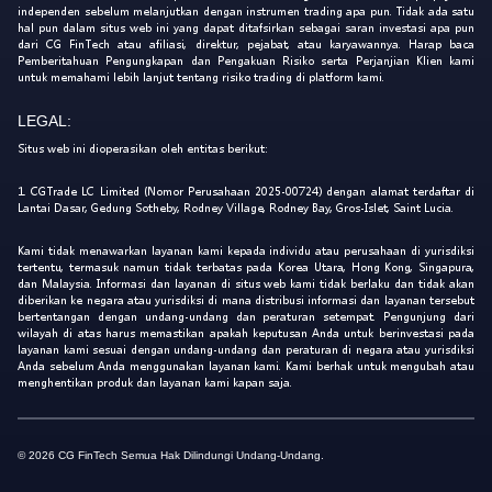
independen sebelum melanjutkan dengan instrumen trading apa pun. Tidak ada satu
hal pun dalam situs web ini yang dapat ditafsirkan sebagai saran investasi apa pun
dari CG FinTech atau afiliasi, direktur, pejabat, atau karyawannya. Harap baca
Pemberitahuan Pengungkapan dan Pengakuan Risiko serta Perjanjian Klien kami
untuk memahami lebih lanjut tentang risiko trading di platform kami.
LEGAL:
Situs web ini dioperasikan oleh entitas berikut:
1. CGTrade LC Limited (Nomor Perusahaan 2025-00724) dengan alamat terdaftar di
Lantai Dasar, Gedung Sotheby, Rodney Village, Rodney Bay, Gros-Islet, Saint Lucia.
Kami tidak menawarkan layanan kami kepada individu atau perusahaan di yurisdiksi
tertentu, termasuk namun tidak terbatas pada Korea Utara, Hong Kong, Singapura,
dan Malaysia. Informasi dan layanan di situs web kami tidak berlaku dan tidak akan
diberikan ke negara atau yurisdiksi di mana distribusi informasi dan layanan tersebut
bertentangan dengan undang-undang dan peraturan setempat. Pengunjung dari
wilayah di atas harus memastikan apakah keputusan Anda untuk berinvestasi pada
layanan kami sesuai dengan undang-undang dan peraturan di negara atau yurisdiksi
Anda sebelum Anda menggunakan layanan kami. Kami berhak untuk mengubah atau
menghentikan produk dan layanan kami kapan saja.
© 2026 CG FinTech Semua Hak Dilindungi Undang-Undang.