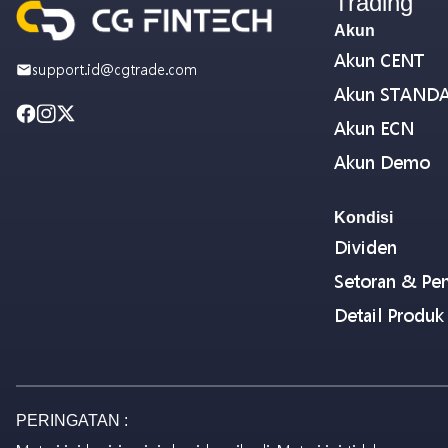
Trading
Akun
Akun CENT
support.id@cgtrade.com
Akun STAND
Akun ECN
Akun Demo
Kondisi
Dividen
Setoran & Pen
Detail Produk
PERINGATAN :