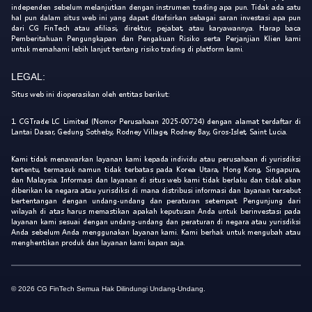
independen sebelum melanjutkan dengan instrumen trading apa pun. Tidak ada satu
hal pun dalam situs web ini yang dapat ditafsirkan sebagai saran investasi apa pun
dari CG FinTech atau afiliasi, direktur, pejabat, atau karyawannya. Harap baca
Pemberitahuan Pengungkapan dan Pengakuan Risiko serta Perjanjian Klien kami
untuk memahami lebih lanjut tentang risiko trading di platform kami.
LEGAL:
Situs web ini dioperasikan oleh entitas berikut:
1. CGTrade LC Limited (Nomor Perusahaan 2025-00724) dengan alamat terdaftar di
Lantai Dasar, Gedung Sotheby, Rodney Village, Rodney Bay, Gros-Islet, Saint Lucia.
Kami tidak menawarkan layanan kami kepada individu atau perusahaan di yurisdiksi
tertentu, termasuk namun tidak terbatas pada Korea Utara, Hong Kong, Singapura,
dan Malaysia. Informasi dan layanan di situs web kami tidak berlaku dan tidak akan
diberikan ke negara atau yurisdiksi di mana distribusi informasi dan layanan tersebut
bertentangan dengan undang-undang dan peraturan setempat. Pengunjung dari
wilayah di atas harus memastikan apakah keputusan Anda untuk berinvestasi pada
layanan kami sesuai dengan undang-undang dan peraturan di negara atau yurisdiksi
Anda sebelum Anda menggunakan layanan kami. Kami berhak untuk mengubah atau
menghentikan produk dan layanan kami kapan saja.
© 2026 CG FinTech Semua Hak Dilindungi Undang-Undang.