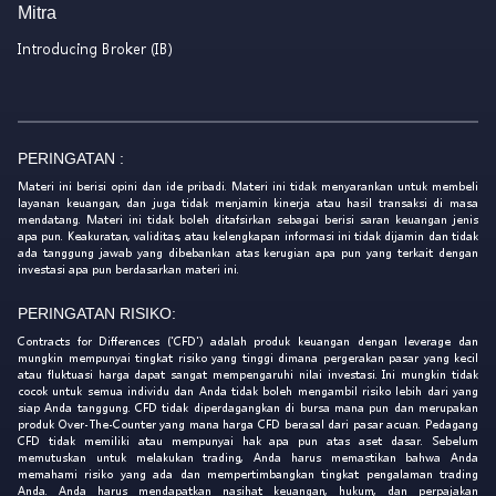
Mitra
Introducing Broker (IB)
PERINGATAN :
Materi ini berisi opini dan ide pribadi. Materi ini tidak menyarankan untuk membeli
layanan keuangan, dan juga tidak menjamin kinerja atau hasil transaksi di masa
mendatang. Materi ini tidak boleh ditafsirkan sebagai berisi saran keuangan jenis
apa pun. Keakuratan, validitas, atau kelengkapan informasi ini tidak dijamin dan tidak
ada tanggung jawab yang dibebankan atas kerugian apa pun yang terkait dengan
investasi apa pun berdasarkan materi ini.
PERINGATAN RISIKO:
Contracts for Differences ('CFD') adalah produk keuangan dengan leverage dan
mungkin mempunyai tingkat risiko yang tinggi dimana pergerakan pasar yang kecil
atau fluktuasi harga dapat sangat mempengaruhi nilai investasi. Ini mungkin tidak
cocok untuk semua individu dan Anda tidak boleh mengambil risiko lebih dari yang
siap Anda tanggung. CFD tidak diperdagangkan di bursa mana pun dan merupakan
produk Over-The-Counter yang mana harga CFD berasal dari pasar acuan. Pedagang
CFD tidak memiliki atau mempunyai hak apa pun atas aset dasar. Sebelum
memutuskan untuk melakukan trading, Anda harus memastikan bahwa Anda
memahami risiko yang ada dan mempertimbangkan tingkat pengalaman trading
Anda. Anda harus mendapatkan nasihat keuangan, hukum, dan perpajakan