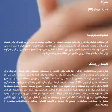
شرکا
معرف بروکر (IB)
سلب‌مسئولیت:
این مطالب شامل نظرات و ایده‌های شخصی است. این مطالب پیشنهادی برای خرید خدمات مالی نیست
و عملکرد یا نتیجه معاملات آتی را تضمین نمی‌کند. این مطالب نباید به‌عنوان حاوی هرگونه مشاوره مالی
تفسیر شود. دقت، اعتبار یا کامل بودن این اطلاعات تضمین نمی‌شود و هیچ مسئولیتی در قبال هرگونه
زیان مرتبط با سرمایه‌گذاری بر اساس این مطالب پذیرفته نمی‌شود.
هشدار ریسک:
قراردادهای مابه‌التفاوت (CFD) ابزارهای مالی اهرمی و پرریسکی هستند. حتی نوسان کوچک بازار
می‌تواند تأثیر زیادی بر ارزش سرمایه شما بگذارد. این معاملات برای همه مناسب نیستند و نباید بیش از
مبلغی که توان از دست‌دادنش را دارید، ریسک کنید. CFDها در بورس معامله نمی‌شوند و جزو
محصولات خارج از بورس (OTC) هستند؛ قیمت آن‌ها نیز از بازار دارایی پایه گرفته می‌شود. معامله‌گران
CFD مالک دارایی پایه نیستند و حقی نسبت به آن ندارند. پیش از شروع معامله، مطمئن شوید ریسک‌ها
را کاملاً درک کرده‌اید و سطح تجربه خود را در نظر گرفته‌اید. همچنین بهتر است پیش از معامله هر ابزار
مالی، مشاوره مستقل مالی، حقوقی و مالیاتی دریافت کنید. هیچ‌یک از مطالب این وب‌سایت نباید توصیه
سرمایه‌گذاری از سوی CG FinTech، شرکت‌های وابسته، مدیران یا کارکنان آن تلقی شود. برای آشنایی
بیشتر با ریسک‌های معامله در پلتفرم ما، «بیانیه و تأییدیه افشای ریسک» و «توافق‌نامه مشتری» را
مطالعه کنید.