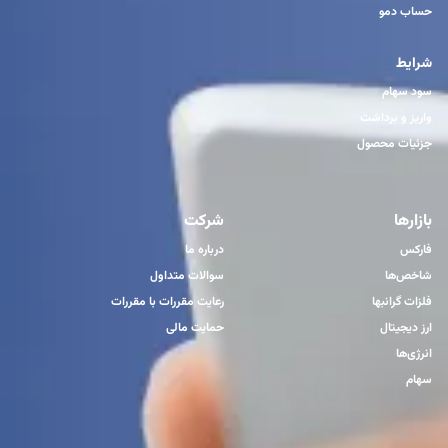
حساب دمو
شرایط
سود سهام
واریز و برداشت
جزئیات محصول
بازارها
شرکت
فارکس
درباره ما
شاخص‌ها
سوالات متداول
فلزات گرانبها
رعایت مقررات با مقررات
ارز دیجیتال
حمایت مالی
انرژی‌ها
سهام