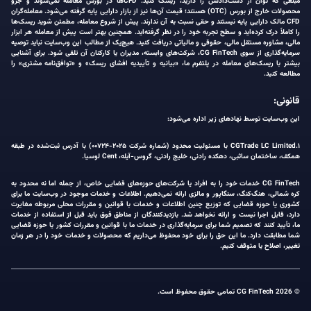
مبلغی که توان از دست‌دادنش را دارید، ریسک کنید. CFDها در بورس معامله نمی‌شوند و جزو
محصولات خارج از بورس (OTC) هستند؛ قیمت آن‌ها نیز از بازار دارایی پایه گرفته می‌شود. معامله‌گران
CFD مالک دارایی پایه نیستند و حقی نسبت به آن ندارند. پیش از شروع معامله، مطمئن شوید ریسک‌ها
را کاملاً درک کرده‌اید و سطح تجربه خود را در نظر گرفته‌اید. همچنین بهتر است پیش از معامله هر ابزار
مالی، مشاوره مستقل مالی، حقوقی و مالیاتی دریافت کنید. هیچ‌یک از مطالب این وب‌سایت نباید توصیه
سرمایه‌گذاری از سوی CG FinTech، شرکت‌های وابسته، مدیران یا کارکنان آن تلقی شود. برای آشنایی
بیشتر با ریسک‌های معامله در پلتفرم ما، «بیانیه و تأییدیه افشای ریسک» و «توافق‌نامه مشتری» را
مطالعه کنید.
قانونی:
این وب‌سایت توسط نهادهای زیر اداره می‌شود:
۱.CGTrade LC Limited با مسئولیت محدود (شماره شرکت ۲۰۲۵-۰۰۷۲۴) با آدرس ثبت‌شده در طبقه
همکف، ساختمان ساثبی، دهکده رادنی، خلیج رادنی، گروس-آیله، Cent لوسیا.
CG FinTech خدمات خود را به افراد یا شرکت‌های حوزه‌های قضایی خاص، از جمله اما نه محدود به
کره شمالی، هنگ‌کنگ، سنگاپور و مالزی ارائه نمی‌دهیم. اطلاعات و خدمات موجود در وب‌سایت ما برای
کشوری یا حوزه قضایی که توزیع چنین اطلاعات و خدمات با قوانین و مقررات محلی مربوطه مغایرت
دارد، قابل اجرا نیست و ارائه نخواهد شد. بازدیدکنندگان از مناطق فوق باید قبل از استفاده از خدمات
ما، تأیید کنند که تصمیم شما برای سرمایه‌گذاری در خدمات ما با قوانین و مقررات کشور یا حوزه قضایی
شما مطابقت دارد. ما این حق را برای خود محفوظ می‌داریم که محصولات و خدمات خود را در هر زمان
تغییر، اصلاح یا متوقف کنیم.
© 2026 CG FinTech تمامی حقوق محفوظ است.