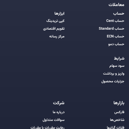
معاملات
حساب
ابزارها
حساب Cent
کپی تریدینگ
حساب Standard
تقویم اقتصادی
حساب ECN
مرکز رسانه
حساب دمو
شرایط
سود سهام
واریز و برداشت
جزئیات محصول
بازارها
شرکت
فارکس
درباره ما
شاخص‌ها
سوالات متداول
فلزات گرانبها
رعایت مقررات با مقررات