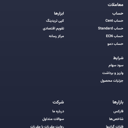
معاملات
حساب
ابزارها
حساب Cent
کپی تریدینگ
حساب Standard
تقویم اقتصادی
حساب ECN
مرکز رسانه
حساب دمو
شرایط
سود سهام
واریز و برداشت
جزئیات محصول
بازارها
شرکت
فارکس
درباره ما
شاخص‌ها
سوالات متداول
فلزات گرانبها
رعایت مقررات با مقررات