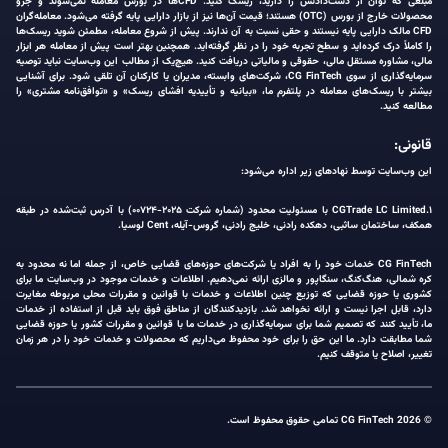
مبلغی که توان از دست‌دادنش را دارید، ریسک کنید. CFDها در بورس معامله نمی‌شوند و جزو
محصولات خارج از بورس (OTC) هستند؛ قیمت آن‌ها نیز از بازار دارایی پایه گرفته می‌شود. معامله‌گران
CFD مالک دارایی پایه نیستند و حقی نسبت به آن ندارند. پیش از شروع معامله، مطمئن شوید ریسک‌ها
را کاملاً درک کرده‌اید و سطح تجربه خود را در نظر گرفته‌اید. همچنین بهتر است پیش از معامله هر ابزار
مالی، مشاوره مستقل مالی، حقوقی و مالیاتی دریافت کنید. هیچ‌یک از مطالب این وب‌سایت نباید توصیه
سرمایه‌گذاری از سوی CG FinTech، شرکت‌های وابسته، مدیران یا کارکنان آن تلقی شود. برای آشنایی
بیشتر با ریسک‌های معامله در پلتفرم ما، «بیانیه و تأییدیه افشای ریسک» و «توافق‌نامه مشتری» را
مطالعه کنید.
قانونی:
این وب‌سایت توسط نهادهای زیر اداره می‌شود:
۱.CGTrade LC Limited با مسئولیت محدود (شماره شرکت ۲۰۲۵-۰۰۷۲۴) با آدرس ثبت‌شده در طبقه
همکف، ساختمان ساثبی، دهکده رادنی، خلیج رادنی، گروس-آیله، Cent لوسیا.
CG FinTech خدمات خود را به افراد یا شرکت‌های حوزه‌های قضایی خاص، از جمله اما نه محدود به
کره شمالی، هنگ‌کنگ، سنگاپور و مالزی ارائه نمی‌دهیم. اطلاعات و خدمات موجود در وب‌سایت ما برای
کشوری یا حوزه قضایی که توزیع چنین اطلاعات و خدمات با قوانین و مقررات محلی مربوطه مغایرت
دارد، قابل اجرا نیست و ارائه نخواهد شد. بازدیدکنندگان از مناطق فوق باید قبل از استفاده از خدمات
ما، تأیید کنند که تصمیم شما برای سرمایه‌گذاری در خدمات ما با قوانین و مقررات کشور یا حوزه قضایی
شما مطابقت دارد. ما این حق را برای خود محفوظ می‌داریم که محصولات و خدمات خود را در هر زمان
تغییر، اصلاح یا متوقف کنیم.
© 2026 CG FinTech تمامی حقوق محفوظ است.