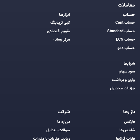
معاملات
حساب
ابزارها
حساب Cent
کپی تریدینگ
حساب Standard
تقویم اقتصادی
حساب ECN
مرکز رسانه
حساب دمو
شرایط
سود سهام
واریز و برداشت
جزئیات محصول
بازارها
شرکت
فارکس
درباره ما
شاخص‌ها
سوالات متداول
فلزات گرانبها
رعایت مقررات با مقررات