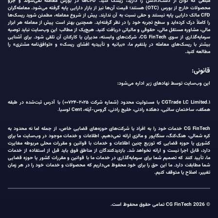
مبلغی که توان از دست‌دادنش را دارید، ریسک کنید. CFDها در بورس معامله نمی‌شوند و جزو
محصولات خارج از بورس (OTC) هستند؛ قیمت آن‌ها نیز از بازار دارایی پایه گرفته می‌شود. معامله‌گران
CFD مالک دارایی پایه نیستند و حقی نسبت به آن ندارند. پیش از شروع معامله، مطمئن شوید ریسک‌ها
را کاملاً درک کرده‌اید و سطح تجربه خود را در نظر گرفته‌اید. همچنین بهتر است پیش از معامله هر ابزار
مالی، مشاوره مستقل مالی، حقوقی و مالیاتی دریافت کنید. هیچ‌یک از مطالب این وب‌سایت نباید توصیه
سرمایه‌گذاری از سوی CG FinTech، شرکت‌های وابسته، مدیران یا کارکنان آن تلقی شود. برای آشنایی
بیشتر با ریسک‌های معامله در پلتفرم ما، «بیانیه و تأییدیه افشای ریسک» و «توافق‌نامه مشتری» را
مطالعه کنید.
قانونی:
این وب‌سایت توسط نهادهای زیر اداره می‌شود:
۱.CGTrade LC Limited با مسئولیت محدود (شماره شرکت ۲۰۲۵-۰۰۷۲۴) با آدرس ثبت‌شده در طبقه
همکف، ساختمان ساثبی، دهکده رادنی، خلیج رادنی، گروس-آیله، Cent لوسیا.
CG FinTech خدمات خود را به افراد یا شرکت‌های حوزه‌های قضایی خاص، از جمله اما نه محدود به
کره شمالی، هنگ‌کنگ، سنگاپور و مالزی ارائه نمی‌دهیم. اطلاعات و خدمات موجود در وب‌سایت ما برای
کشوری یا حوزه قضایی که توزیع چنین اطلاعات و خدمات با قوانین و مقررات محلی مربوطه مغایرت
دارد، قابل اجرا نیست و ارائه نخواهد شد. بازدیدکنندگان از مناطق فوق باید قبل از استفاده از خدمات
ما، تأیید کنند که تصمیم شما برای سرمایه‌گذاری در خدمات ما با قوانین و مقررات کشور یا حوزه قضایی
شما مطابقت دارد. ما این حق را برای خود محفوظ می‌داریم که محصولات و خدمات خود را در هر زمان
تغییر، اصلاح یا متوقف کنیم.
© 2026 CG FinTech تمامی حقوق محفوظ است.