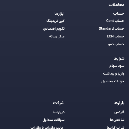
معاملات
حساب
ابزارها
حساب Cent
کپی تریدینگ
حساب Standard
تقویم اقتصادی
حساب ECN
مرکز رسانه
حساب دمو
شرایط
سود سهام
واریز و برداشت
جزئیات محصول
بازارها
شرکت
فارکس
درباره ما
شاخص‌ها
سوالات متداول
فلزات گرانبها
رعایت مقررات با مقررات