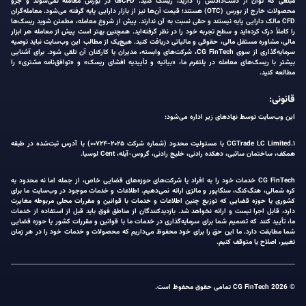
مبلغی که توان از دست‌دادنش را دارید، ریسک کنید. CFDها در بورس معامله نمی‌شوند و جزو
محصولات خارج از بورس (OTC) هستند؛ قیمت آن‌ها نیز از بازار دارایی پایه گرفته می‌شود. معامله‌گران
CFD مالک دارایی پایه نیستند و حقی نسبت به آن ندارند. پیش از شروع معامله، مطمئن شوید ریسک‌ها
را کاملاً درک کرده‌اید و سطح تجربه خود را در نظر گرفته‌اید. همچنین بهتر است پیش از معامله هر ابزار
مالی، مشاوره مستقل مالی، حقوقی و مالیاتی دریافت کنید. هیچ‌یک از مطالب این وب‌سایت نباید توصیه
سرمایه‌گذاری از سوی CG FinTech، شرکت‌های وابسته، مدیران یا کارکنان آن تلقی شود. برای آشنایی
بیشتر با ریسک‌های معامله در پلتفرم ما، «بیانیه و تأییدیه افشای ریسک» و «توافق‌نامه مشتری» را
مطالعه کنید.
قانونی:
این وب‌سایت توسط نهادهای زیر اداره می‌شود:
۱.CGTrade LC Limited با مسئولیت محدود (شماره شرکت ۲۰۲۵-۰۰۷۲۴) با آدرس ثبت‌شده در طبقه
همکف، ساختمان ساثبی، دهکده رادنی، خلیج رادنی، گروس-آیله، Cent لوسیا.
CG FinTech خدمات خود را به افراد یا شرکت‌های حوزه‌های قضایی خاص، از جمله اما نه محدود به
کره شمالی، هنگ‌کنگ، سنگاپور و مالزی ارائه نمی‌دهیم. اطلاعات و خدمات موجود در وب‌سایت ما برای
کشوری یا حوزه قضایی که توزیع چنین اطلاعات و خدمات با قوانین و مقررات محلی مربوطه مغایرت
دارد، قابل اجرا نیست و ارائه نخواهد شد. بازدیدکنندگان از مناطق فوق باید قبل از استفاده از خدمات
ما، تأیید کنند که تصمیم شما برای سرمایه‌گذاری در خدمات ما با قوانین و مقررات کشور یا حوزه قضایی
شما مطابقت دارد. ما این حق را برای خود محفوظ می‌داریم که محصولات و خدمات خود را در هر زمان
تغییر، اصلاح یا متوقف کنیم.
© 2026 CG FinTech تمامی حقوق محفوظ است.