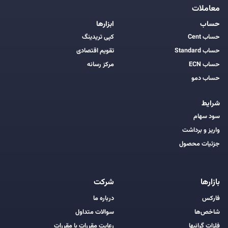
معاملات
حساب
ابزارها
حساب Cent
کپی تریدینگ
حساب Standard
تقویم اقتصادی
حساب ECN
مرکز رسانه
حساب دمو
شرایط
سود سهام
واریز و برداشت
جزئیات محصول
بازارها
شرکت
فارکس
درباره ما
شاخص‌ها
سوالات متداول
فلزات گرانبها
رعایت مقررات با مقررات