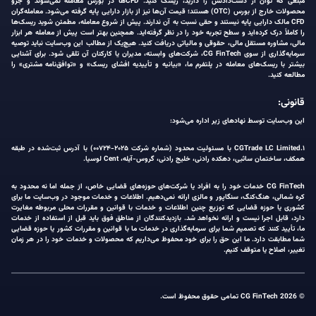
مبلغی که توان از دست‌دادنش را دارید، ریسک کنید. CFDها در بورس معامله نمی‌شوند و جزو
محصولات خارج از بورس (OTC) هستند؛ قیمت آن‌ها نیز از بازار دارایی پایه گرفته می‌شود. معامله‌گران
CFD مالک دارایی پایه نیستند و حقی نسبت به آن ندارند. پیش از شروع معامله، مطمئن شوید ریسک‌ها
را کاملاً درک کرده‌اید و سطح تجربه خود را در نظر گرفته‌اید. همچنین بهتر است پیش از معامله هر ابزار
مالی، مشاوره مستقل مالی، حقوقی و مالیاتی دریافت کنید. هیچ‌یک از مطالب این وب‌سایت نباید توصیه
سرمایه‌گذاری از سوی CG FinTech، شرکت‌های وابسته، مدیران یا کارکنان آن تلقی شود. برای آشنایی
بیشتر با ریسک‌های معامله در پلتفرم ما، «بیانیه و تأییدیه افشای ریسک» و «توافق‌نامه مشتری» را
مطالعه کنید.
قانونی:
این وب‌سایت توسط نهادهای زیر اداره می‌شود:
۱.CGTrade LC Limited با مسئولیت محدود (شماره شرکت ۲۰۲۵-۰۰۷۲۴) با آدرس ثبت‌شده در طبقه
همکف، ساختمان ساثبی، دهکده رادنی، خلیج رادنی، گروس-آیله، Cent لوسیا.
CG FinTech خدمات خود را به افراد یا شرکت‌های حوزه‌های قضایی خاص، از جمله اما نه محدود به
کره شمالی، هنگ‌کنگ، سنگاپور و مالزی ارائه نمی‌دهیم. اطلاعات و خدمات موجود در وب‌سایت ما برای
کشوری یا حوزه قضایی که توزیع چنین اطلاعات و خدمات با قوانین و مقررات محلی مربوطه مغایرت
دارد، قابل اجرا نیست و ارائه نخواهد شد. بازدیدکنندگان از مناطق فوق باید قبل از استفاده از خدمات
ما، تأیید کنند که تصمیم شما برای سرمایه‌گذاری در خدمات ما با قوانین و مقررات کشور یا حوزه قضایی
شما مطابقت دارد. ما این حق را برای خود محفوظ می‌داریم که محصولات و خدمات خود را در هر زمان
تغییر، اصلاح یا متوقف کنیم.
© 2026 CG FinTech تمامی حقوق محفوظ است.