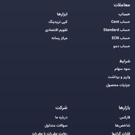
معاملات
حساب
ابزارها
حساب Cent
کپی تریدینگ
حساب Standard
تقویم اقتصادی
حساب ECN
مرکز رسانه
حساب دمو
شرایط
سود سهام
واریز و برداشت
جزئیات محصول
بازارها
شرکت
فارکس
درباره ما
شاخص‌ها
سوالات متداول
فلزات گرانبها
رعایت مقررات با مقررات