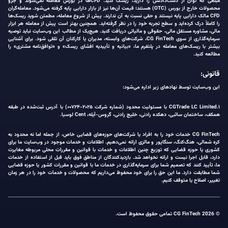
مبلغی که توان از دست‌دادنش را دارید، ریسک کنید. CFDها در بورس معامله نمی‌شوند و جزو
محصولات خارج از بورس (OTC) هستند؛ قیمت آن‌ها نیز از بازار دارایی پایه گرفته می‌شود. معامله‌گران
CFD مالک دارایی پایه نیستند و حقی نسبت به آن ندارند. پیش از شروع معامله، مطمئن شوید ریسک‌ها
را کاملاً درک کرده‌اید و سطح تجربه خود را در نظر گرفته‌اید. همچنین بهتر است پیش از معامله هر ابزار
مالی، مشاوره مستقل مالی، حقوقی و مالیاتی دریافت کنید. هیچ‌یک از مطالب این وب‌سایت نباید توصیه
سرمایه‌گذاری از سوی CG FinTech، شرکت‌های وابسته، مدیران یا کارکنان آن تلقی شود. برای آشنایی
بیشتر با ریسک‌های معامله در پلتفرم ما، «بیانیه و تأییدیه افشای ریسک» و «توافق‌نامه مشتری» را
مطالعه کنید.
قانونی:
این وب‌سایت توسط نهادهای زیر اداره می‌شود:
۱.CGTrade LC Limited با مسئولیت محدود (شماره شرکت ۲۰۲۵-۰۰۷۲۴) با آدرس ثبت‌شده در طبقه
همکف، ساختمان ساثبی، دهکده رادنی، خلیج رادنی، گروس-آیله، Cent لوسیا.
CG FinTech خدمات خود را به افراد یا شرکت‌های حوزه‌های قضایی خاص، از جمله اما نه محدود به
کره شمالی، هنگ‌کنگ، سنگاپور و مالزی ارائه نمی‌دهیم. اطلاعات و خدمات موجود در وب‌سایت ما برای
کشوری یا حوزه قضایی که توزیع چنین اطلاعات و خدمات با قوانین و مقررات محلی مربوطه مغایرت
دارد، قابل اجرا نیست و ارائه نخواهد شد. بازدیدکنندگان از مناطق فوق باید قبل از استفاده از خدمات
ما، تأیید کنند که تصمیم شما برای سرمایه‌گذاری در خدمات ما با قوانین و مقررات کشور یا حوزه قضایی
شما مطابقت دارد. ما این حق را برای خود محفوظ می‌داریم که محصولات و خدمات خود را در هر زمان
تغییر، اصلاح یا متوقف کنیم.
© 2026 CG FinTech تمامی حقوق محفوظ است.