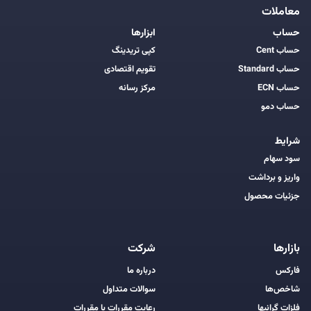
معاملات
حساب
ابزارها
حساب Cent
کپی تریدینگ
حساب Standard
تقویم اقتصادی
حساب ECN
مرکز رسانه
حساب دمو
شرایط
سود سهام
واریز و برداشت
جزئیات محصول
بازارها
شرکت
فارکس
درباره ما
شاخص‌ها
سوالات متداول
فلزات گرانبها
رعایت مقررات با مقررات