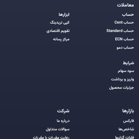
معاملات
حساب
ابزارها
حساب Cent
کپی تریدینگ
حساب Standard
تقویم اقتصادی
حساب ECN
مرکز رسانه
حساب دمو
شرایط
سود سهام
واریز و برداشت
جزئیات محصول
بازارها
شرکت
فارکس
درباره ما
شاخص‌ها
سوالات متداول
فلزات گرانبها
رعایت مقررات با مقررات