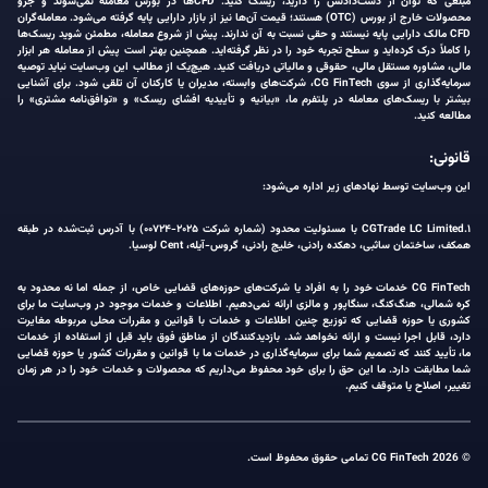
مبلغی که توان از دست‌دادنش را دارید، ریسک کنید. CFDها در بورس معامله نمی‌شوند و جزو
محصولات خارج از بورس (OTC) هستند؛ قیمت آن‌ها نیز از بازار دارایی پایه گرفته می‌شود. معامله‌گران
CFD مالک دارایی پایه نیستند و حقی نسبت به آن ندارند. پیش از شروع معامله، مطمئن شوید ریسک‌ها
را کاملاً درک کرده‌اید و سطح تجربه خود را در نظر گرفته‌اید. همچنین بهتر است پیش از معامله هر ابزار
مالی، مشاوره مستقل مالی، حقوقی و مالیاتی دریافت کنید. هیچ‌یک از مطالب این وب‌سایت نباید توصیه
سرمایه‌گذاری از سوی CG FinTech، شرکت‌های وابسته، مدیران یا کارکنان آن تلقی شود. برای آشنایی
بیشتر با ریسک‌های معامله در پلتفرم ما، «بیانیه و تأییدیه افشای ریسک» و «توافق‌نامه مشتری» را
مطالعه کنید.
قانونی:
این وب‌سایت توسط نهادهای زیر اداره می‌شود:
۱.CGTrade LC Limited با مسئولیت محدود (شماره شرکت ۲۰۲۵-۰۰۷۲۴) با آدرس ثبت‌شده در طبقه
همکف، ساختمان ساثبی، دهکده رادنی، خلیج رادنی، گروس-آیله، Cent لوسیا.
CG FinTech خدمات خود را به افراد یا شرکت‌های حوزه‌های قضایی خاص، از جمله اما نه محدود به
کره شمالی، هنگ‌کنگ، سنگاپور و مالزی ارائه نمی‌دهیم. اطلاعات و خدمات موجود در وب‌سایت ما برای
کشوری یا حوزه قضایی که توزیع چنین اطلاعات و خدمات با قوانین و مقررات محلی مربوطه مغایرت
دارد، قابل اجرا نیست و ارائه نخواهد شد. بازدیدکنندگان از مناطق فوق باید قبل از استفاده از خدمات
ما، تأیید کنند که تصمیم شما برای سرمایه‌گذاری در خدمات ما با قوانین و مقررات کشور یا حوزه قضایی
شما مطابقت دارد. ما این حق را برای خود محفوظ می‌داریم که محصولات و خدمات خود را در هر زمان
تغییر، اصلاح یا متوقف کنیم.
© 2026 CG FinTech تمامی حقوق محفوظ است.