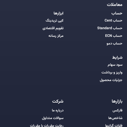
معاملات
حساب
ابزارها
حساب Cent
کپی تریدینگ
حساب Standard
تقویم اقتصادی
حساب ECN
مرکز رسانه
حساب دمو
شرایط
سود سهام
واریز و برداشت
جزئیات محصول
بازارها
شرکت
فارکس
درباره ما
شاخص‌ها
سوالات متداول
فلزات گرانبها
رعایت مقررات با مقررات