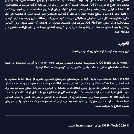
مبلغی که توان از دست‌دادنش را دارید، ریسک کنید. CFDها در بورس معامله نمی‌شوند و جزو
محصولات خارج از بورس (OTC) هستند؛ قیمت آن‌ها نیز از بازار دارایی پایه گرفته می‌شود. معامله‌گران
CFD مالک دارایی پایه نیستند و حقی نسبت به آن ندارند. پیش از شروع معامله، مطمئن شوید ریسک‌ها
را کاملاً درک کرده‌اید و سطح تجربه خود را در نظر گرفته‌اید. همچنین بهتر است پیش از معامله هر ابزار
مالی، مشاوره مستقل مالی، حقوقی و مالیاتی دریافت کنید. هیچ‌یک از مطالب این وب‌سایت نباید توصیه
سرمایه‌گذاری از سوی CG FinTech، شرکت‌های وابسته، مدیران یا کارکنان آن تلقی شود. برای آشنایی
بیشتر با ریسک‌های معامله در پلتفرم ما، «بیانیه و تأییدیه افشای ریسک» و «توافق‌نامه مشتری» را
مطالعه کنید.
قانونی:
این وب‌سایت توسط نهادهای زیر اداره می‌شود:
۱.CGTrade LC Limited با مسئولیت محدود (شماره شرکت ۲۰۲۵-۰۰۷۲۴) با آدرس ثبت‌شده در طبقه
همکف، ساختمان ساثبی، دهکده رادنی، خلیج رادنی، گروس-آیله، Cent لوسیا.
CG FinTech خدمات خود را به افراد یا شرکت‌های حوزه‌های قضایی خاص، از جمله اما نه محدود به
کره شمالی، هنگ‌کنگ، سنگاپور و مالزی ارائه نمی‌دهیم. اطلاعات و خدمات موجود در وب‌سایت ما برای
کشوری یا حوزه قضایی که توزیع چنین اطلاعات و خدمات با قوانین و مقررات محلی مربوطه مغایرت
دارد، قابل اجرا نیست و ارائه نخواهد شد. بازدیدکنندگان از مناطق فوق باید قبل از استفاده از خدمات
ما، تأیید کنند که تصمیم شما برای سرمایه‌گذاری در خدمات ما با قوانین و مقررات کشور یا حوزه قضایی
شما مطابقت دارد. ما این حق را برای خود محفوظ می‌داریم که محصولات و خدمات خود را در هر زمان
تغییر، اصلاح یا متوقف کنیم.
© 2026 CG FinTech تمامی حقوق محفوظ است.