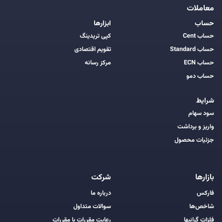
معاملات
حساب
ابزارها
حساب Cent
کپی تریدینگ
حساب Standard
تقویم اقتصادی
حساب ECN
مرکز رسانه
حساب دمو
شرایط
سود سهام
واریز و برداشت
جزئیات محصول
بازارها
شرکت
فارکس
درباره ما
شاخص‌ها
سوالات متداول
فلزات گرانبها
رعایت مقررات با مقررات