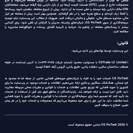
مبلغی که توان از دست‌دادنش را دارید، ریسک کنید. CFDها در بورس معامله نمی‌شوند و جزو
محصولات خارج از بورس (OTC) هستند؛ قیمت آن‌ها نیز از بازار دارایی پایه گرفته می‌شود. معامله‌گران
CFD مالک دارایی پایه نیستند و حقی نسبت به آن ندارند. پیش از شروع معامله، مطمئن شوید ریسک‌ها
را کاملاً درک کرده‌اید و سطح تجربه خود را در نظر گرفته‌اید. همچنین بهتر است پیش از معامله هر ابزار
مالی، مشاوره مستقل مالی، حقوقی و مالیاتی دریافت کنید. هیچ‌یک از مطالب این وب‌سایت نباید توصیه
سرمایه‌گذاری از سوی CG FinTech، شرکت‌های وابسته، مدیران یا کارکنان آن تلقی شود. برای آشنایی
بیشتر با ریسک‌های معامله در پلتفرم ما، «بیانیه و تأییدیه افشای ریسک» و «توافق‌نامه مشتری» را
مطالعه کنید.
قانونی:
این وب‌سایت توسط نهادهای زیر اداره می‌شود:
۱.CGTrade LC Limited با مسئولیت محدود (شماره شرکت ۲۰۲۵-۰۰۷۲۴) با آدرس ثبت‌شده در طبقه
همکف، ساختمان ساثبی، دهکده رادنی، خلیج رادنی، گروس-آیله، Cent لوسیا.
CG FinTech خدمات خود را به افراد یا شرکت‌های حوزه‌های قضایی خاص، از جمله اما نه محدود به
کره شمالی، هنگ‌کنگ، سنگاپور و مالزی ارائه نمی‌دهیم. اطلاعات و خدمات موجود در وب‌سایت ما برای
کشوری یا حوزه قضایی که توزیع چنین اطلاعات و خدمات با قوانین و مقررات محلی مربوطه مغایرت
دارد، قابل اجرا نیست و ارائه نخواهد شد. بازدیدکنندگان از مناطق فوق باید قبل از استفاده از خدمات
ما، تأیید کنند که تصمیم شما برای سرمایه‌گذاری در خدمات ما با قوانین و مقررات کشور یا حوزه قضایی
شما مطابقت دارد. ما این حق را برای خود محفوظ می‌داریم که محصولات و خدمات خود را در هر زمان
تغییر، اصلاح یا متوقف کنیم.
© 2026 CG FinTech تمامی حقوق محفوظ است.