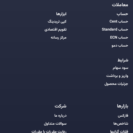
معاملات
حساب
ابزارها
حساب Cent
کپی تریدینگ
حساب Standard
تقویم اقتصادی
حساب ECN
مرکز رسانه
حساب دمو
شرایط
سود سهام
واریز و برداشت
جزئیات محصول
بازارها
شرکت
فارکس
درباره ما
شاخص‌ها
سوالات متداول
فلزات گرانبها
رعایت مقررات با مقررات