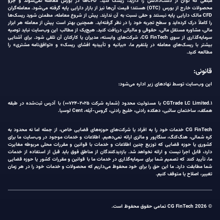
مبلغی که توان از دست‌دادنش را دارید، ریسک کنید. CFDها در بورس معامله نمی‌شوند و جزو
محصولات خارج از بورس (OTC) هستند؛ قیمت آن‌ها نیز از بازار دارایی پایه گرفته می‌شود. معامله‌گران
CFD مالک دارایی پایه نیستند و حقی نسبت به آن ندارند. پیش از شروع معامله، مطمئن شوید ریسک‌ها
را کاملاً درک کرده‌اید و سطح تجربه خود را در نظر گرفته‌اید. همچنین بهتر است پیش از معامله هر ابزار
مالی، مشاوره مستقل مالی، حقوقی و مالیاتی دریافت کنید. هیچ‌یک از مطالب این وب‌سایت نباید توصیه
سرمایه‌گذاری از سوی CG FinTech، شرکت‌های وابسته، مدیران یا کارکنان آن تلقی شود. برای آشنایی
بیشتر با ریسک‌های معامله در پلتفرم ما، «بیانیه و تأییدیه افشای ریسک» و «توافق‌نامه مشتری» را
مطالعه کنید.
قانونی:
این وب‌سایت توسط نهادهای زیر اداره می‌شود:
۱.CGTrade LC Limited با مسئولیت محدود (شماره شرکت ۲۰۲۵-۰۰۷۲۴) با آدرس ثبت‌شده در طبقه
همکف، ساختمان ساثبی، دهکده رادنی، خلیج رادنی، گروس-آیله، Cent لوسیا.
CG FinTech خدمات خود را به افراد یا شرکت‌های حوزه‌های قضایی خاص، از جمله اما نه محدود به
کره شمالی، هنگ‌کنگ، سنگاپور و مالزی ارائه نمی‌دهیم. اطلاعات و خدمات موجود در وب‌سایت ما برای
کشوری یا حوزه قضایی که توزیع چنین اطلاعات و خدمات با قوانین و مقررات محلی مربوطه مغایرت
دارد، قابل اجرا نیست و ارائه نخواهد شد. بازدیدکنندگان از مناطق فوق باید قبل از استفاده از خدمات
ما، تأیید کنند که تصمیم شما برای سرمایه‌گذاری در خدمات ما با قوانین و مقررات کشور یا حوزه قضایی
شما مطابقت دارد. ما این حق را برای خود محفوظ می‌داریم که محصولات و خدمات خود را در هر زمان
تغییر، اصلاح یا متوقف کنیم.
© 2026 CG FinTech تمامی حقوق محفوظ است.