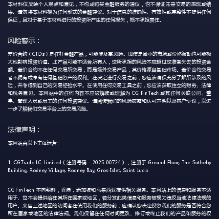
本材料仅反映个人观点和意见，不构成购买金融服务的建议，也不保证未来交易的表现或结
果。请勿将本材料视为任何形式的金融建议。对于信息的准确性、有效性或完整性不提供任何
保证，且对于基于本材料进行的投资所产生的任何损失，概不承担责任。
风险警示：
差价合约（CFDs）是杠杆金融产品，可能涉及高风险。即使是微小的市场或价格波动也可能极
大地影响投资价值。此产品可能不适合所有人，您所承担的风险不应超过您准备失去的投资金
额。差价合约不在任何交易所交易，而是场外交易产品，其价格源自基础市场。差价合约交易
者不拥有或享有任何基础资产的权利。在决定进行交易之前，您应该确保充分了解所涉及的风
险，并考虑到自己的交易经验水平。在使用任何交易工具之前，您应该获取独立的财务、法律
和税务意见。本网站中的任何内容不应被解读或理解为 CG FinTech 或其任何关联公司、董
事、管理人员或员工的任何投资建议。请阅读我们的风险披露和认可声明以及客户协议，以进
一步了解我们交易平台上的交易风险。
法律声明：
本网站由以下主体运营：
1. CGTrade LC Limited（注册号码：2025-00724），注册于 Ground Floor, The Sotheby
Building, Rodney Village, Rodney Bay, Gros-Islet, Saint Lucia.
CG FinTech 不向朝鲜，香港，新加坡和马来西亚提供相关服务。本网站上的信息和服务不适
用于、也不会提供给在其所在国家或地区，若分发此类信息和服务被视为违反当地法律法规的
用户。来自上述地区的访问者在使用我们的服务前，应确认您决定投资我们的服务是否符合您
所在国家或地区的法律法规。我们保留在任何时间更改、修订或终止我们的产品和服务的权