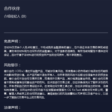
合作伙伴
介绍经纪人 (IB)
免责声明：
本材料仅反映个人观点和意见，不构成购买金融服务的建议，也不保证未来交易的表现或结
果。请勿将本材料视为任何形式的金融建议。对于信息的准确性、有效性或完整性不提供任何
保证，且对于基于本材料进行的投资所产生的任何损失，概不承担责任。
风险警示：
差价合约（CFDs）是杠杆金融产品，可能涉及高风险。即使是微小的市场或价格波动也可能极
大地影响投资价值。此产品可能不适合所有人，您所承担的风险不应超过您准备失去的投资金
额。差价合约不在任何交易所交易，而是场外交易产品，其价格源自基础市场。差价合约交易
者不拥有或享有任何基础资产的权利。在决定进行交易之前，您应该确保充分了解所涉及的风
险，并考虑到自己的交易经验水平。在使用任何交易工具之前，您应该获取独立的财务、法律
和税务意见。本网站中的任何内容不应被解读或理解为 CG FinTech 或其任何关联公司、董
事、管理人员或员工的任何投资建议。请阅读我们的风险披露和认可声明以及客户协议，以进
一步了解我们交易平台上的交易风险。
法律声明：